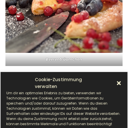
Beerenträumchen
FAQ (Frequently Asked Questions):
Cookie-Zustimmung
verwalten
Um dir ein optimales Erlebnis zu bieten, verwenden wir
Ist der Teig ohne Hefe weniger aufwendig?
Technologien wie Cookies, um Geräteinformationen zu
speichern und/oder darauf zuzugreifen. Wenn du diesen
Technologien zustimmst, können wir Daten wie das
Surfverhalten oder eindeutige IDs auf dieser Website verarbeiten.
Ja, der Quark-Öl-Teig ohne Hefe muss nicht
Wenn du deine Zustimmung nicht erteilst oder zurückziehst,
gehen, was die Zubereitungszeit verkürzt. Er kann
können bestimmte Merkmale und Funktionen beeinträchtigt