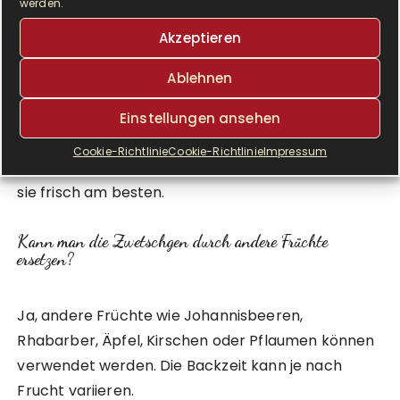
werden.
direkt nach dem Kneten verarbeitet werden.
Akzeptieren
Wie lagert man Zwetschgen-Streuseltaler am besten?
Ablehnen
Die Taler sollten in einer luftdichten Dose bei
Einstellungen ansehen
Raumtemperatur aufbewahrt werden. Sie sind in
Cookie-Richtlinie
Cookie-Richtlinie
Impressum
der Regel 2 Tage genießbar, allerdings schmecken
sie frisch am besten.
Kann man die Zwetschgen durch andere Früchte
ersetzen?
Ja, andere Früchte wie Johannisbeeren,
Rhabarber, Äpfel, Kirschen oder Pflaumen können
verwendet werden. Die Backzeit kann je nach
Frucht variieren.