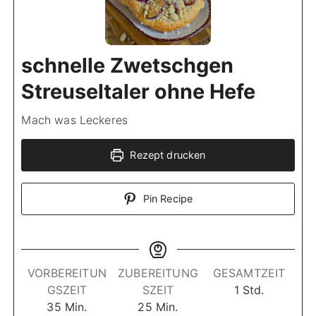
schnelle Zwetschgen
Streuseltaler ohne Hefe
Mach was Leckeres
Rezept drucken
Pin Recipe
VORBEREITUN
ZUBEREITUNG
GESAMTZEIT
S
GSZEIT
SZEIT
1
Std.
M
M
t
35
Min.
25
Min.