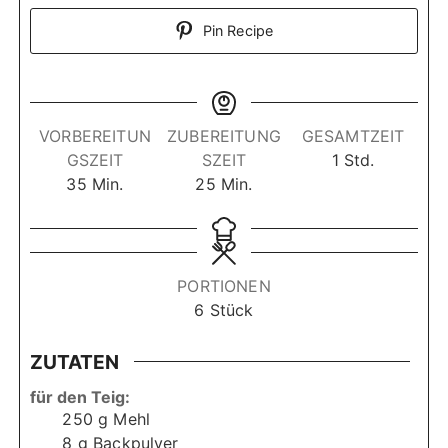
Pin Recipe
VORBEREITUN
ZUBEREITUNG
GESAMTZEIT
S
GSZEIT
SZEIT
1
Std.
M
M
t
35
Min.
25
Min.
i
i
u
n
n
n
u
u
d
t
t
e
PORTIONEN
e
e
6
Stück
n
n
ZUTATEN
für den Teig:
250
g
Mehl
8
g
Backpulver