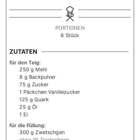
i
i
u
n
n
n
u
u
d
t
t
e
PORTIONEN
e
e
6
Stück
n
n
ZUTATEN
für den Teig:
250
g
Mehl
8
g
Backpulver
75
g
Zucker
1
Päckchen
Vanillezucker
125
g
Quark
25
g
Öl
1
Ei
für die Füllung:
300
g
Zwetschgen
etwa 10 Zwetschgen