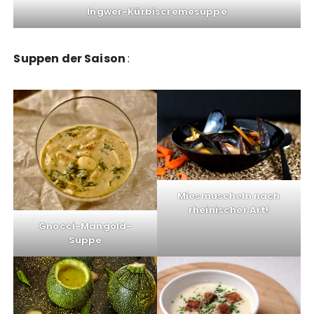
Ingwer-Kürbiscremesuppe
Suppen der Saison
:
Miesmuscheln nach
rheinischer Art!
Gnocci-Mangold-
Suppe