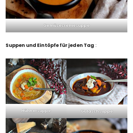
Gemüsecremesuppe
Suppen und Eintöpfe für jeden Tag
:
Hühnersuppe
Gulaschsuppe