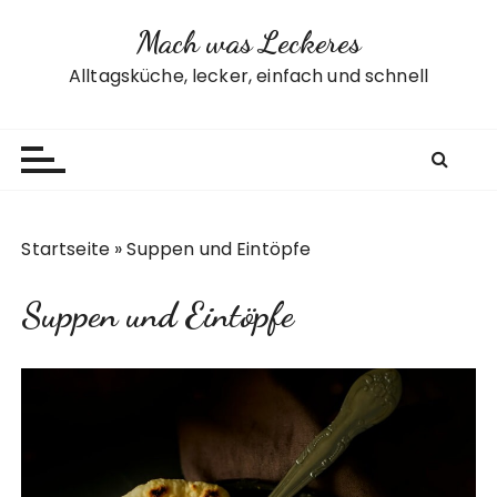
Z
Mach was Leckeres
u
m
Alltagsküche, lecker, einfach und schnell
I
n
h
a
l
t
Startseite
»
Suppen und Eintöpfe
s
p
Suppen und Eintöpfe
r
i
n
g
e
n