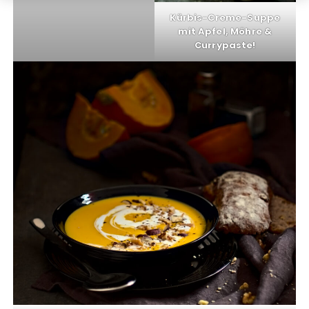
Kürbis-Creme-Suppe
mit Apfel, Möhre &
Currypaste!