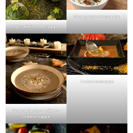
Spargelcremesuppe
Zucchinicremesuppe
Tomatensuppe
Champignon-Trüffel-
Cremesuppe