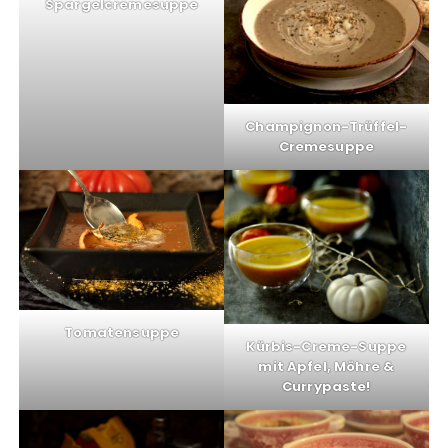
Spargelcremesuppe
Champignon-Trüffel-
Cremesuppe
Tomatensuppe
Kürbis-Creme-Suppe
mit Apfel, Möhre &
Currypaste!