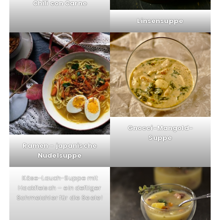
Chili con Carne
Linsensuppe
Gnocci-Mangold-
Suppe
Ramen – japanische
Nudelsuppe
Käse-Lauch-Suppe mit
Hackfleisch – ein deftiger
Schmeichler für die Seele!