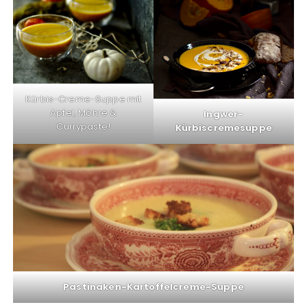
Kürbis-Creme-Suppe mit
Apfel, Möhre &
Ingwer-
Currypaste!
Kürbiscremesuppe
Pastinaken-Kartoffelcreme-Suppe