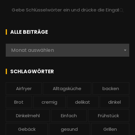
S
u
c
h
ALLE BEITRÄGE
e
n
A
Monat auswählen
a
l
c
l
h
e
SCHLAGWÖRTER
:
b
e
Airfryer
Alltagsküche
backen
i
t
Brot
cremig
delikat
dinkel
r
ä
Dinkelmehl
Einfach
Frühstück
g
Gebäck
gesund
Grillen
e