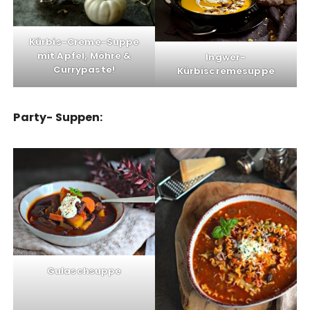
Kürbis-Creme-Suppe
mit Apfel, Möhre &
Ingwer-
Currypaste!
Kürbiscremesuppe
Party- Suppen:
Gulaschsuppe