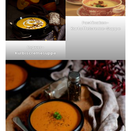
Pastinaken-
Kartoffelcreme-Suppe
Ingwer-
Kürbiscremesuppe