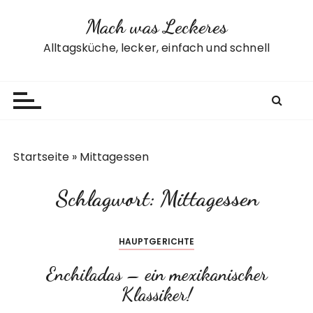
Z
Mach was Leckeres
u
m
Alltagsküche, lecker, einfach und schnell
I
n
h
a
l
t
Startseite
»
Mittagessen
s
p
Schlagwort:
Mittagessen
r
i
n
HAUPTGERICHTE
g
e
Enchiladas – ein mexikanischer
n
Klassiker!