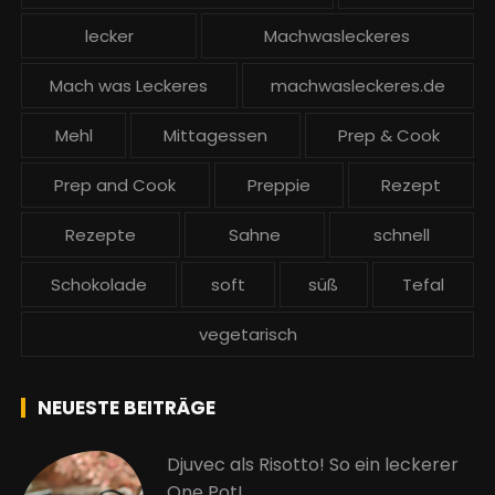
lecker
Machwasleckeres
Mach was Leckeres
machwasleckeres.de
Mehl
Mittagessen
Prep & Cook
Prep and Cook
Preppie
Rezept
Rezepte
Sahne
schnell
Schokolade
soft
süß
Tefal
vegetarisch
NEUESTE BEITRÄGE
Djuvec als Risotto! So ein leckerer
One Pot!