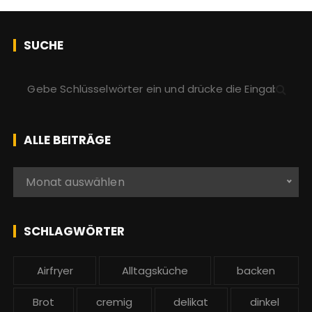
SUCHE
S
u
c
h
ALLE BEITRÄGE
e
n
A
Monat auswählen
a
l
c
l
h
e
SCHLAGWÖRTER
:
b
e
Airfryer
Alltagsküche
backen
i
t
Brot
cremig
delikat
dinkel