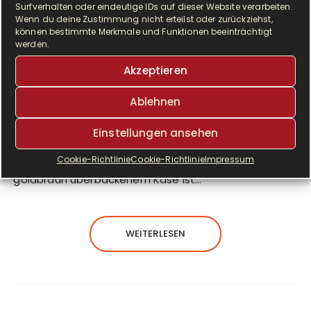
Surfverhalten oder eindeutige IDs auf dieser Website verarbeiten.
Wenn du deine Zustimmung nicht erteilst oder zurückziehst,
können bestimmte Merkmale und Funktionen beeinträchtigt
werden.
Akzeptieren
Ablehnen
L
ust auf ein fixes Frühlingsgericht? Diese
Einstellungen ansehen
Spargeltarte mit grünem Spargel, knusprigem
Cookie-Richtlinie
Cookie-Richtlinie
Impressum
Blätterteig, cremiger Sauce Hollandaise und
goldbraun überbackenem Käse ist…
WEITERLESEN