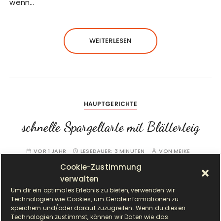
wenn…
WEITERLESEN
HAUPTGERICHTE
schnelle Spargeltarte mit Blätterteig
VOR 1 JAHR
LESEDAUER:
3 MINUTEN
VON
MEIKE
SCHREIBE EINEN KOMMENTAR
Cookie-Zustimmung
verwalten
Um dir ein optimales Erlebnis zu bieten, verwenden wir
Technologien wie Cookies, um Geräteinformationen zu
speichern und/oder darauf zuzugreifen. Wenn du diesen
Technologien zustimmst, können wir Daten wie das