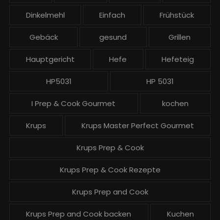
r
ä
Dinkelmehl
Einfach
Frühstück
g
Gebäck
gesund
Grillen
e
Hauptgericht
Hefe
Hefeteig
HP5031
HP 5031
I Prep & Cook Gourmet
kochen
Krups
Krups Master Perfect Gourmet
Krups Prep & Cook
Krups Prep & Cook Rezepte
Krups Prep and Cook
Krups Prep and Cook backen
Kuchen