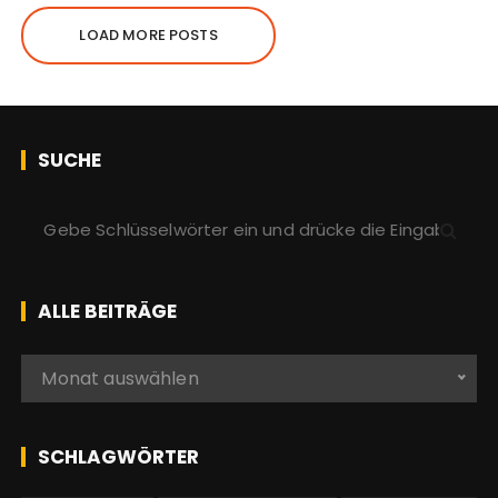
LOAD MORE POSTS
SUCHE
S
u
c
h
ALLE BEITRÄGE
e
n
A
Monat auswählen
a
l
c
l
h
e
SCHLAGWÖRTER
:
b