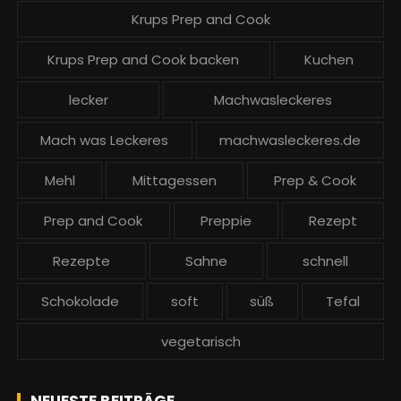
Krups Prep and Cook
Krups Prep and Cook backen
Kuchen
lecker
Machwasleckeres
Mach was Leckeres
machwasleckeres.de
Mehl
Mittagessen
Prep & Cook
Prep and Cook
Preppie
Rezept
Rezepte
Sahne
schnell
Schokolade
soft
süß
Tefal
vegetarisch
NEUESTE BEITRÄGE