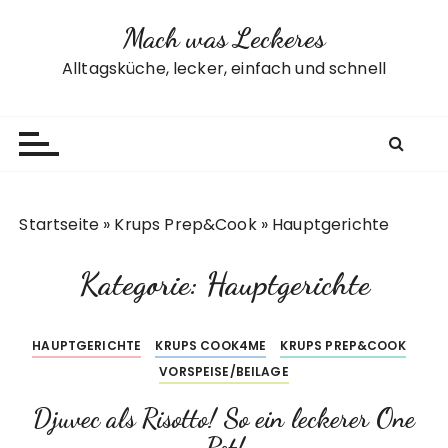
Z
Mach was Leckeres
u
m
Alltagsküche, lecker, einfach und schnell
I
n
h
a
l
t
Startseite
»
Krups Prep&Cook
»
Hauptgerichte
s
p
Kategorie:
Hauptgerichte
r
i
n
HAUPTGERICHTE
KRUPS COOK4ME
KRUPS PREP&COOK
g
VORSPEISE/BEILAGE
e
n
Djuvec als Risotto! So ein leckerer One
Pot!