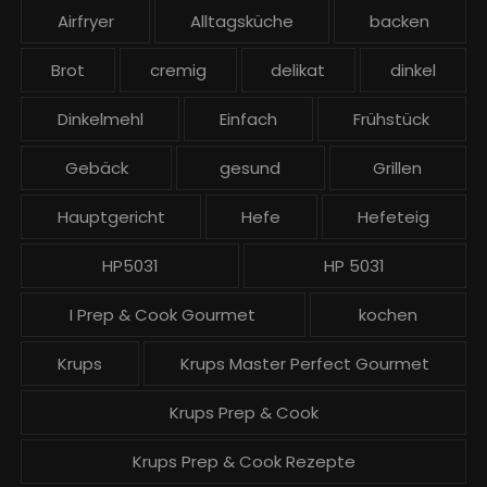
e
Airfryer
Alltagsküche
backen
i
t
Brot
cremig
delikat
dinkel
r
ä
Dinkelmehl
Einfach
Frühstück
g
Gebäck
gesund
Grillen
e
Hauptgericht
Hefe
Hefeteig
HP5031
HP 5031
I Prep & Cook Gourmet
kochen
Krups
Krups Master Perfect Gourmet
Krups Prep & Cook
Krups Prep & Cook Rezepte