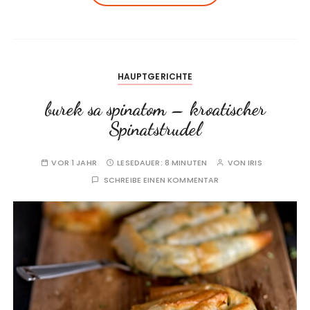
HAUPTGERICHTE
burek sa spinatom – kroatischer
Spinatstrudel
VOR 1 JAHR
LESEDAUER:
8 MINUTEN
VON
IRIS
SCHREIBE EINEN KOMMENTAR