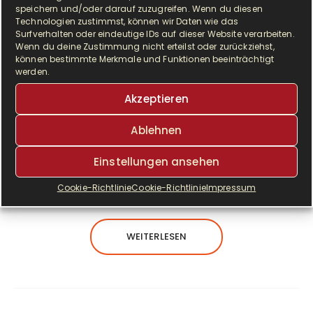
speichern und/oder darauf zuzugreifen. Wenn du diesen
Technologien zustimmst, können wir Daten wie das
Surfverhalten oder eindeutige IDs auf dieser Website verarbeiten.
Wenn du deine Zustimmung nicht erteilst oder zurückziehst,
können bestimmte Merkmale und Funktionen beeinträchtigt
werden.
Akzeptieren
V
Ablehnen
ergesst die klassische Variante, heute
schmuggeln wir mit einer herbstlichen
Einstellungen ansehen
Kürbisbolognese eine ordentliche Portion
Herbstglück in den Topf. Der Kürbis…
Cookie-Richtlinie
Cookie-Richtlinie
Impressum
WEITERLESEN