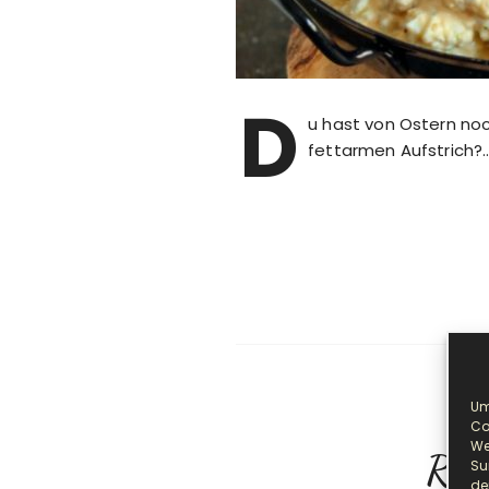
D
u hast von Ostern noc
fettarmen Aufstrich?
Um
Co
We
Rot
Su
de