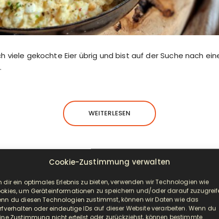
h viele gekochte Eier übrig und bist auf der Suche nach ei
…
WEITERLESEN
Cookie-Zustimmung verwalten
 dir ein optimales Erlebnis zu bieten, verwenden wir Technologien wie
VORSPEISE/BEILAGE
okies, um Geräteinformationen zu speichern und/oder darauf zuzugreif
nn du diesen Technologien zustimmst, können wir Daten wie das
kohl-Apfel-Krautsalat mit Walnü
rfverhalten oder eindeutige IDs auf dieser Website verarbeiten. Wenn du
ine Zustimmung nicht erteilst oder zurückziehst, können bestimmte