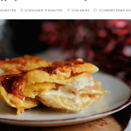
 MONATEN
LESEDAUER:
8 MINUTEN
VON
MEIKE
SCHREIBE EINEN 