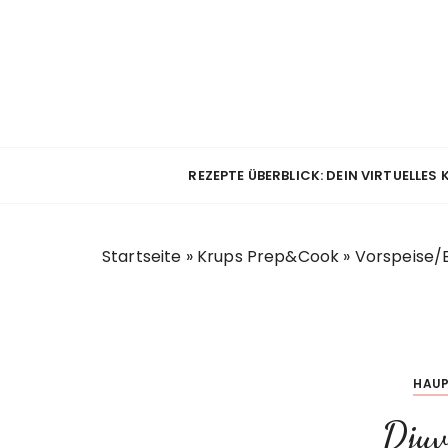
Z
u
m
I
n
h
a
REZEPTE ÜBERBLICK: DEIN VIRTUELLES
l
t
s
Startseite
»
Krups Prep&Cook
»
Vorspeise/
p
r
i
n
g
e
HAUP
n
Djuve