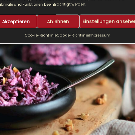
rkmale und Funktionen beeinträchtigt werden.
 MONATEN
LESEDAUER:
7 MINUTEN
VON
MEIKE
SCHREIBE EINEN 
Akzeptieren
Ablehnen
Einstellungen ansehe
Cookie-Richtlinie
Cookie-Richtlinie
Impressum