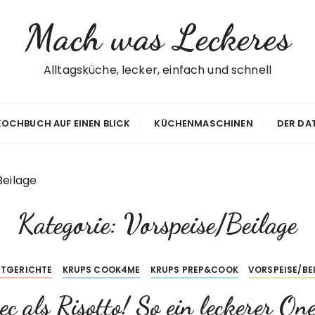
Mach was Leckeres
Alltagsküche, lecker, einfach und schnell
 KOCHBUCH AUF EINEN BLICK
KÜCHENMASCHINEN
DER DA
Beilage
Kategorie:
Vorspeise/Beilage
TGERICHTE
KRUPS COOK4ME
KRUPS PREP&COOK
VORSPEISE/BE
c als Risotto! So ein leckerer On