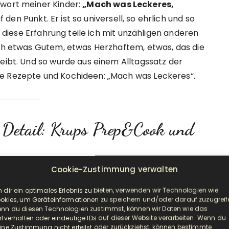
twort meiner Kinder:
„Mach was Leckeres,
den Punkt. Er ist so universell, so ehrlich und so
e, diese Erfahrung teile ich mit unzähligen anderen
ach etwas Gutem, etwas Herzhaftem, etwas, das die
reibt. Und so wurde aus einem Alltagssatz der
re Rezepte und Kochideen: „Mach was Leckeres“.
 Detail: Krups Prep&Cook und
Cookie-Zustimmung verwalten
ast, sind wir gerne für dich da! Du erreichst uns
 dir ein optimales Erlebnis zu bieten, verwenden wir Technologien wie
der per
E-Mail
. Wir teilen nicht nur unsere
okies, um Geräteinformationen zu speichern und/oder darauf zuzugreif
nn du diesen Technologien zustimmst, können wir Daten wie das
 und Tipps im Umgang mit diesen Geräten.
rfverhalten oder eindeutige IDs auf dieser Website verarbeiten. Wenn du
ine Zustimmung nicht erteilst oder zurückziehst, können bestimmte