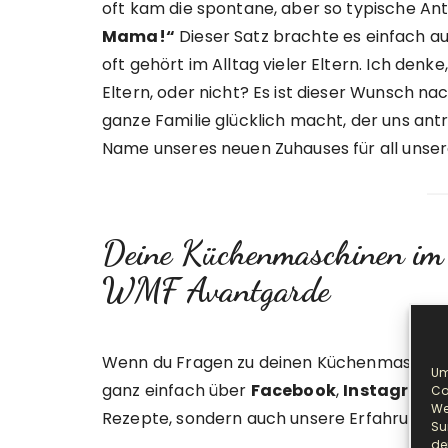
oft kam die spontane, aber so typische An
Mama!“
Dieser Satz brachte es einfach auf 
oft gehört im Alltag vieler Eltern. Ich denk
Eltern, oder nicht? Es ist dieser Wunsch n
ganze Familie glücklich macht, der uns ant
Name unseres neuen Zuhauses für all unse
Deine Küchenmaschinen im
WMF Avantgarde
Wenn du Fragen zu deinen Küchenmaschinen h
Um
ganz einfach über
Facebook
,
Instagram
o
Co
We
Rezepte, sondern auch unsere Erfahrungen
Su
de