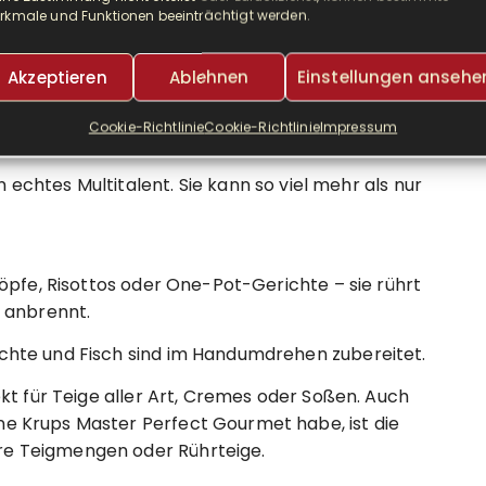
rkmale und Funktionen beeinträchtigt werden.
e einzigen Küchenhelfer, die bei uns auf der
echte Auszeichnung in unserer Küche, denn der Platz
Akzeptieren
Ablehnen
Einstellungen ansehe
und werden von uns und der ganzen Familie fleißig
Cookie-Richtlinie
Cookie-Richtlinie
Impressum
in echtes Multitalent. Sie kann so viel mehr als nur
pfe, Risottos oder One-Pot-Gerichte – sie rührt
s anbrennt.
te und Fisch sind im Handumdrehen zubereitet.
kt für Teige aller Art, Cremes oder Soßen. Auch
ne Krups Master Perfect Gourmet habe, ist die
re Teigmengen oder Rührteige.