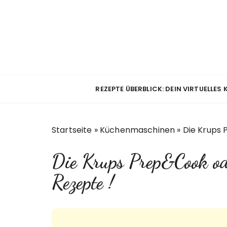
Z
u
m
I
n
h
a
REZEPTE ÜBERBLICK: DEIN VIRTUELLES
l
t
s
Startseite
»
Küchenmaschinen
»
Die Krups 
p
r
Die Krups Prep&Cook o
i
n
Rezepte !
g
e
n