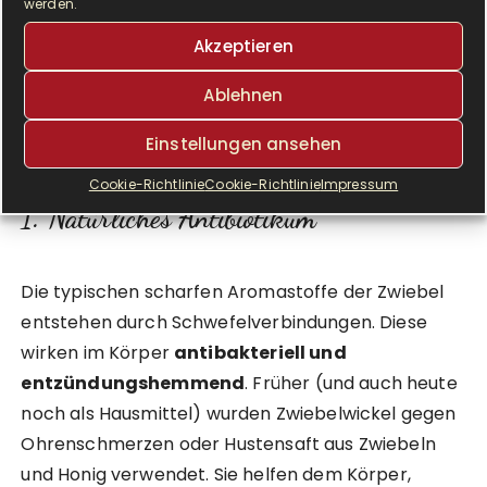
Zwiebeln gehören zur Gattung
Allium
werden.
(Lauchgewächse) und werden schon seit
Akzeptieren
Jahrtausenden nicht nur als Gewürz, sondern auch
als Heilpflanze geschätzt. Dass sie uns beim
Ablehnen
Schneiden zum Weinen bringen, ist eigentlich ein
Einstellungen ansehen
Zeichen ihrer inneren Stärke!
Cookie-Richtlinie
Cookie-Richtlinie
Impressum
1. Natürliches Antibiotikum
Die typischen scharfen Aromastoffe der Zwiebel
entstehen durch Schwefelverbindungen. Diese
wirken im Körper
antibakteriell und
entzündungshemmend
. Früher (und auch heute
noch als Hausmittel) wurden Zwiebelwickel gegen
Ohrenschmerzen oder Hustensaft aus Zwiebeln
und Honig verwendet. Sie helfen dem Körper,