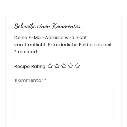
Schreibe einen Kommentar
Deine E-Mail-Adresse wird nicht
A
veröffentlicht.
l
Erforderliche Felder sind mit
*
t
markiert
e
r
Recipe Rating
n
a
Kommentar
*
ti
v
e
: