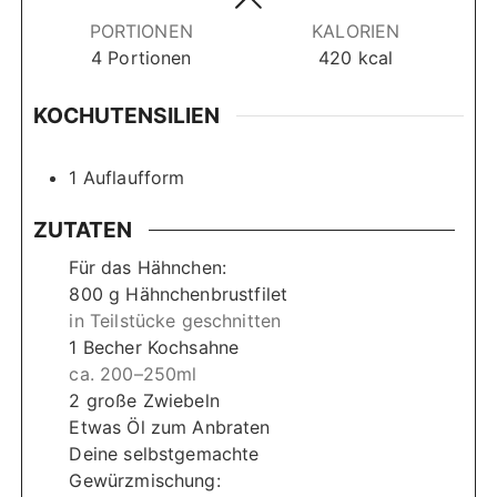
t
t
e
PORTIONEN
KALORIEN
e
e
n
4
Portionen
420
kcal
n
n
KOCHUTENSILIEN
1 Auflaufform
ZUTATEN
Für das Hähnchen:
800
g
Hähnchenbrustfilet
in Teilstücke geschnitten
1
Becher Kochsahne
ca. 200–250ml
2
große Zwiebeln
Etwas Öl zum Anbraten
Deine selbstgemachte
Gewürzmischung: