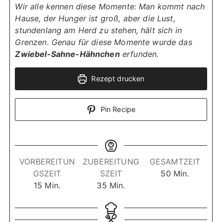
Wir alle kennen diese Momente: Man kommt nach
Hause, der Hunger ist groß, aber die Lust,
stundenlang am Herd zu stehen, hält sich in
Grenzen. Genau für diese Momente wurde das
Zwiebel-Sahne-Hähnchen
erfunden.
Rezept drucken
Pin Recipe
VORBEREITUN
ZUBEREITUNG
GESAMTZEIT
M
GSZEIT
SZEIT
50
Min.
M
M
i
15
Min.
35
Min.
i
i
n
n
n
u
u
u
t