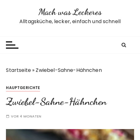
Z
Mach was Leckeres
u
m
Alltagsküche, lecker, einfach und schnell
I
n
h
a
l
t
Startseite
»
Zwiebel-Sahne-Hähnchen
s
p
HAUPTGERICHTE
r
i
Zwiebel-Sahne-Hähnchen
n
g
VOR 4 MONATEN
e
n