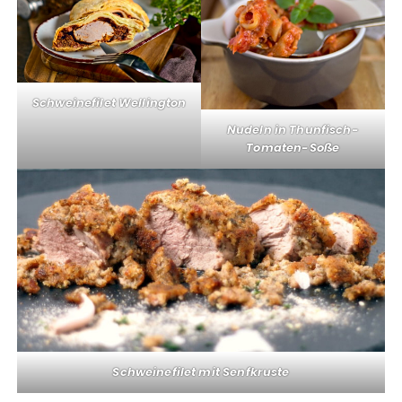
Schweinefilet Wellington
Nudeln in Thunfisch-
Tomaten-Soße
Schweinefilet mit Senfkruste