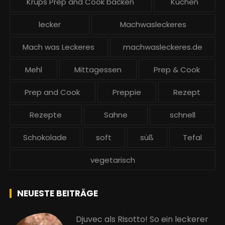
Krups Prep and Cook backen
Kuchen
lecker
Machwasleckeres
Mach was Leckeres
machwasleckeres.de
Mehl
Mittagessen
Prep & Cook
Prep and Cook
Preppie
Rezept
Rezepte
Sahne
schnell
Schokolade
soft
süß
Tefal
vegetarisch
NEUESTE BEITRÄGE
Djuvec als Risotto! So ein leckerer