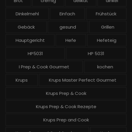
Brot
cremig
delikat
dinkel
r
ä
Dinkelmehl
Einfach
Frühstück
g
Gebäck
gesund
Grillen
e
Hauptgericht
Hefe
Hefeteig
HP5031
HP 5031
I Prep & Cook Gourmet
kochen
Krups
Krups Master Perfect Gourmet
Krups Prep & Cook
Krups Prep & Cook Rezepte
Krups Prep and Cook