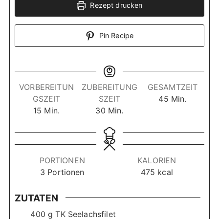
Rezept drucken
Pin Recipe
VORBEREITUN
ZUBEREITUNG
GESAMTZEIT
M
GSZEIT
SZEIT
45
Min.
M
M
i
15
Min.
30
Min.
i
i
n
n
n
u
u
u
t
t
t
e
PORTIONEN
KALORIEN
e
e
n
3
Portionen
475
kcal
n
n
ZUTATEN
400
g
TK Seelachsfilet