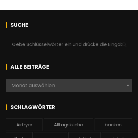
SUCHE
S
u
c
h
ALLE BEITRÄGE
e
n
A
Monat auswählen
a
l
c
l
h
e
SCHLAGWÖRTER
:
b
e
Airfryer
Alltagsküche
backen
i
t