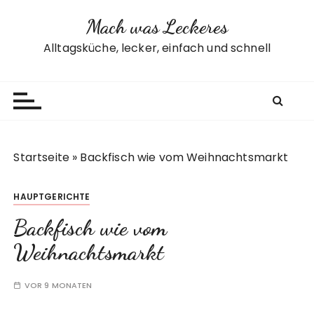
Z
Mach was Leckeres
u
m
Alltagsküche, lecker, einfach und schnell
I
n
h
a
l
t
Startseite
»
Backfisch wie vom Weihnachtsmarkt
s
p
HAUPTGERICHTE
r
i
Backfisch wie vom
n
Weihnachtsmarkt
g
e
VOR 9 MONATEN
n