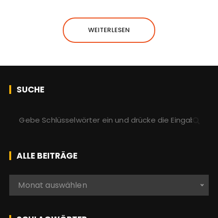
WEITERLESEN
SUCHE
S
u
c
h
ALLE BEITRÄGE
e
n
A
Monat auswählen
a
l
c
l
h
e