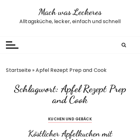
Z
Mach was Leckeres
u
m
Alltagsküche, lecker, einfach und schnell
I
n
h
a
l
t
Startseite
»
Apfel Rezept Prep and Cook
s
p
Schlagwort:
Apfel Rezept Prep
r
i
and Cook
n
g
KUCHEN UND GEBÄCK
e
n
Köstlicher Apfelkuchen mit