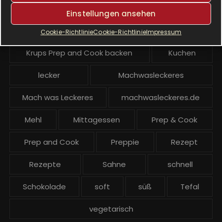
Krups Prep & Cook Rezepte
Einstellungen ansehen
Krups Prep and Cook
Cookie-Richtlinie
Cookie-Richtlinie
Impressum
Krups Prep and Cook backen
Kuchen
lecker
Machwasleckeres
Mach was Leckeres
machwasleckeres.de
Mehl
Mittagessen
Prep & Cook
Prep and Cook
Preppie
Rezept
Rezepte
Sahne
schnell
Schokolade
soft
süß
Tefal
vegetarisch