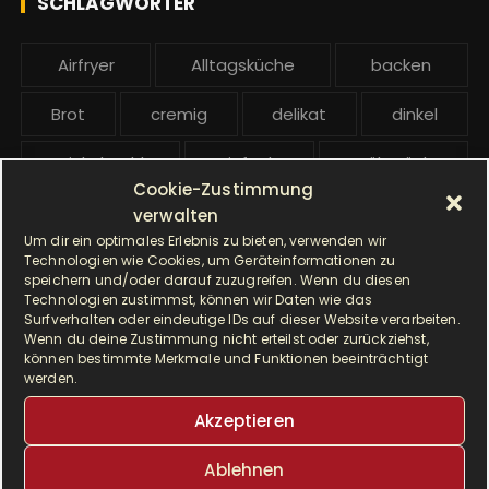
SCHLAGWÖRTER
:
b
e
Airfryer
Alltagsküche
backen
i
t
Brot
cremig
delikat
dinkel
r
ä
Dinkelmehl
Einfach
Frühstück
g
Cookie-Zustimmung
Gebäck
gesund
Grillen
e
verwalten
Um dir ein optimales Erlebnis zu bieten, verwenden wir
Hauptgericht
Hefe
Hefeteig
Technologien wie Cookies, um Geräteinformationen zu
speichern und/oder darauf zuzugreifen. Wenn du diesen
Technologien zustimmst, können wir Daten wie das
HP5031
HP 5031
Surfverhalten oder eindeutige IDs auf dieser Website verarbeiten.
Wenn du deine Zustimmung nicht erteilst oder zurückziehst,
I Prep & Cook Gourmet
kochen
können bestimmte Merkmale und Funktionen beeinträchtigt
werden.
Krups
Krups Master Perfect Gourmet
Akzeptieren
Krups Prep & Cook
Ablehnen