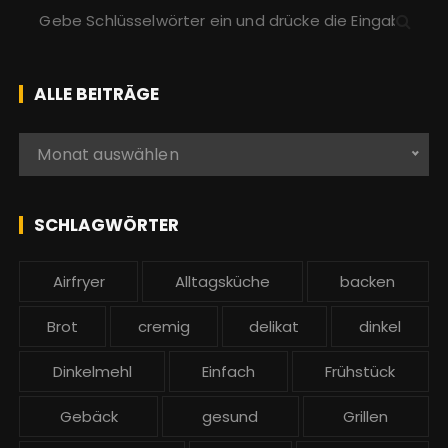
S
u
c
h
ALLE BEITRÄGE
e
n
A
Monat auswählen
a
l
c
l
h
e
SCHLAGWÖRTER
:
b
e
Airfryer
Alltagsküche
backen
i
t
Brot
cremig
delikat
dinkel
r
ä
Dinkelmehl
Einfach
Frühstück
g
Gebäck
gesund
Grillen
e