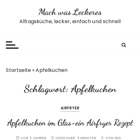
Z
Mach was Leckeres
u
m
Alltagsküche, lecker, einfach und schnell
I
n
h
a
l
t
Startseite
»
Apfelkuchen
s
p
Schlagwort:
Apfelkuchen
r
i
n
AIRFRYER
g
e
Apfelkuchen im Glas-ein Airfryer Rezept
n
VOR 2 JAHREN
LESEDAUER:
3 MINUTEN
VON
IRIS