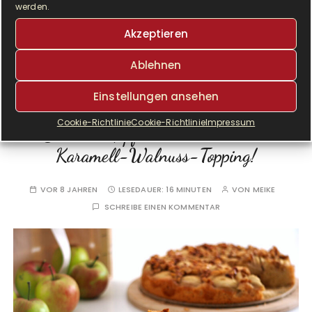
werden.
WEITERLESEN
Akzeptieren
Ablehnen
Einstellungen ansehen
KUCHEN UND GEBÄCK
Cookie-Richtlinie
Cookie-Richtlinie
Impressum
Schneller Apfelkuchen mit einem
Karamell-Walnuss-Topping!
VOR 8 JAHREN
LESEDAUER:
16 MINUTEN
VON
MEIKE
SCHREIBE EINEN KOMMENTAR