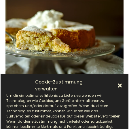
Cookie-Zustimmung
W
verwalten
ir haben einen Apfelbaum im Garten, den
Um dir ein optimales Erlebnis zu bieten, verwenden wir
wir zur Geburt unserer Tochter (
Technologien wie Cookies, um Geräteinformationen zu
Zuckerfee 7 Jahre) gepflanzt haben. In
speichern und/oder darauf zuzugreifen. Wenn du diesen
Technologien zustimmst, können wir Daten wie das
diesem…
Surfverhalten oder eindeutige IDs auf dieser Website verarbeiten.
Wenn du deine Zustimmung nicht erteilst oder zurückziehst,
können bestimmte Merkmale und Funktionen beeinträchtigt