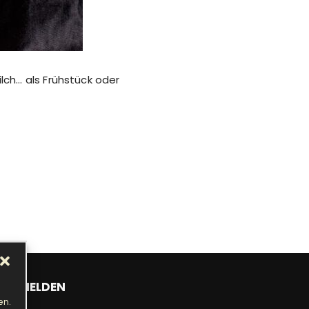
lch… als Frühstück oder
ANMELDEN
en.