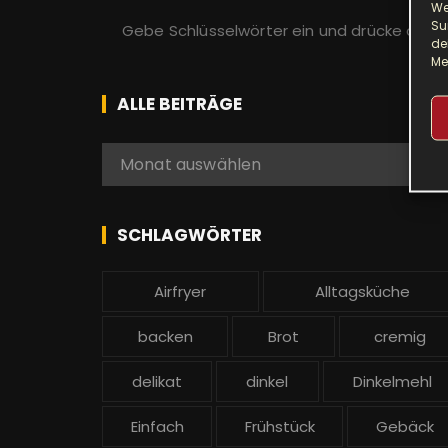
We
S
Su
u
de
Me
c
h
ALLE BEITRÄGE
e
n
A
Monat auswählen
a
l
c
l
h
e
SCHLAGWÖRTER
:
b
e
Airfryer
Alltagsküche
i
t
backen
Brot
cremig
r
ä
delikat
dinkel
Dinkelmehl
g
Einfach
Frühstück
Gebäck
e