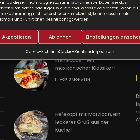
nn du diesen Technologien zustimmst, können wir Daten wie das
Djuvec als Risotto! So ein
A
rfverhalten oder eindeutige IDs auf dieser Website verarbeiten. Wenn du
leckerer One Pot!
ine Zustimmung nicht erteilst oder zurückziehst, können bestimmte
rkmale und Funktionen beeinträchtigt werden.
E
VOR 2 MONATEN
Akzeptieren
Ablehnen
Einstellungen ansehe
K
Cookie-Richtlinie
Cookie-Richtlinie
Impressum
W
Enchiladas – ein
mexikanischer Klassiker!
VOR 3 MONATEN
D
l
d
Hefezopf mit Marzipan, ein
w
leckerer Gruß aus der
Küche!