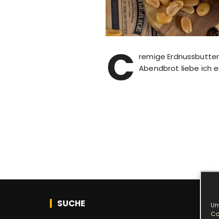
C
remige Erdnussbutter 
Abendbrot liebe ich e
SUCHE
Um
Co