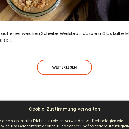
auf einer weichen Scheibe Weißbrot, dazu ein Glas kalte Mi
s so….
WEITERLESEN
Cookie-Zustimmung verwalten
NEUESTE BEITRÄGE
 dir ein optimales Erlebnis zu bieten, verwenden wir Technologien wie
okies, um Geräteinformationen zu speichern und/oder darauf zuzugreif