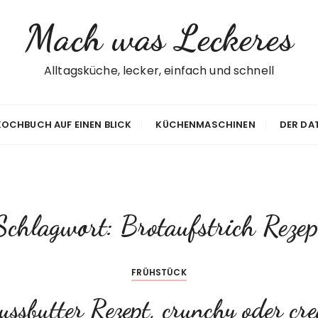
Mach was Leckeres
Alltagsküche, lecker, einfach und schnell
 KOCHBUCH AUF EINEN BLICK
KÜCHENMASCHINEN
DER DA
Schlagwort:
Brotaufstrich Rezep
FRÜHSTÜCK
ussbutter Rezept, crunchy oder cr