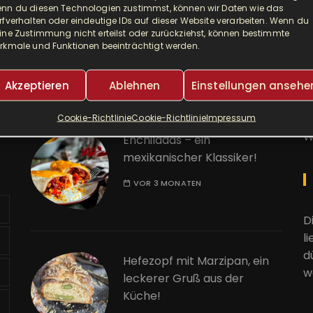
nn du diesen Technologien zustimmst, können wir Daten wie das
Djuvec als Risotto! So ein
A
rfverhalten oder eindeutige IDs auf dieser Website verarbeiten. Wenn du
ine Zustimmung nicht erteilst oder zurückziehst, können bestimmte
leckerer One Pot!
rkmale und Funktionen beeinträchtigt werden.
E
VOR 2 MONATEN
Akzeptieren
Ablehnen
Einstellungen ansehe
K
Cookie-Richtlinie
Cookie-Richtlinie
Impressum
W
Enchiladas – ein
mexikanischer Klassiker!
VOR 3 MONATEN
D
l
d
Hefezopf mit Marzipan, ein
w
leckerer Gruß aus der
Küche!