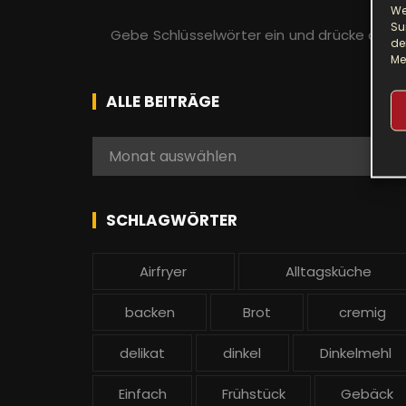
We
S
Su
de
u
Me
c
h
ALLE BEITRÄGE
e
n
A
Monat auswählen
a
l
c
l
h
e
SCHLAGWÖRTER
:
b
e
Airfryer
Alltagsküche
i
t
backen
Brot
cremig
r
ä
delikat
dinkel
Dinkelmehl
g
Einfach
Frühstück
Gebäck
e