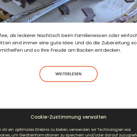
ee, als leckerer Nachtisch beim Familienessen oder einfach
tten sind immer eine gute Idee. Und da die Zubereitung so 
 mithelfen und so ihre Freude am Backen entdecken.
WEITERLESEN
Cookie-Zustimmung verwalten
NEUESTE BEITRÄGE
 dir ein optimales Erlebnis zu bieten, verwenden wir Technologien wie
okies, um Geräteinformationen zu speichern und/oder darauf zuzugreif