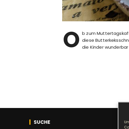
O
b zum Muttertagskaff
diese Butterkeksschni
die Kinder wunderbar
SUCHE
Um
Co