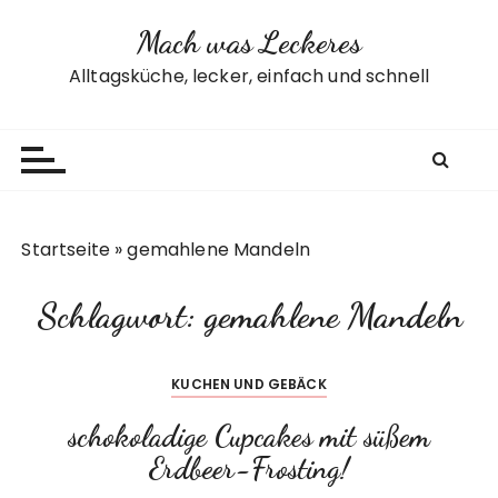
Z
Mach was Leckeres
u
m
Alltagsküche, lecker, einfach und schnell
I
n
h
a
l
t
Startseite
»
gemahlene Mandeln
s
p
Schlagwort:
gemahlene Mandeln
r
i
n
KUCHEN UND GEBÄCK
g
e
schokoladige Cupcakes mit süßem
n
Erdbeer-Frosting!