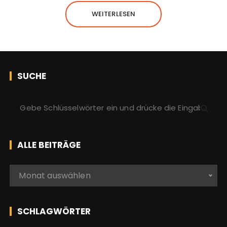
WEITERLESEN
SUCHE
S
u
c
h
ALLE BEITRÄGE
e
n
A
Monat auswählen
a
l
c
l
h
e
SCHLAGWÖRTER
:
b