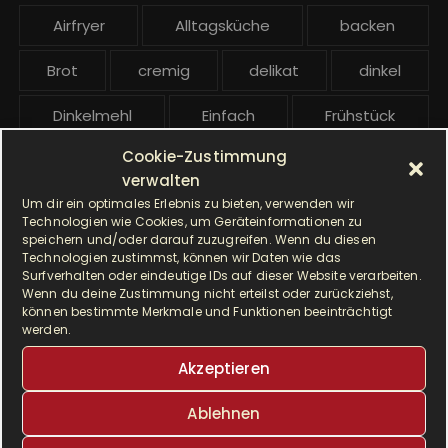
e
Airfryer
Alltagsküche
backen
i
t
Brot
cremig
delikat
dinkel
r
ä
Dinkelmehl
Einfach
Frühstück
g
Cookie-Zustimmung
Gebäck
gesund
Grillen
e
verwalten
Um dir ein optimales Erlebnis zu bieten, verwenden wir
Hauptgericht
Hefe
Hefeteig
Technologien wie Cookies, um Geräteinformationen zu
speichern und/oder darauf zuzugreifen. Wenn du diesen
HP5031
HP 5031
Technologien zustimmst, können wir Daten wie das
Surfverhalten oder eindeutige IDs auf dieser Website verarbeiten.
Wenn du deine Zustimmung nicht erteilst oder zurückziehst,
I Prep & Cook Gourmet
kochen
können bestimmte Merkmale und Funktionen beeinträchtigt
werden.
Krups
Krups Master Perfect Gourmet
Akzeptieren
Krups Prep & Cook
Ablehnen
Krups Prep & Cook Rezepte