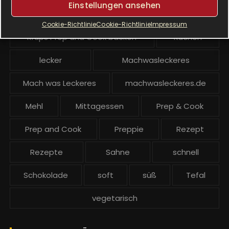
Einstellungen ansehen
Krups Prep and Cook
Cookie-Richtlinie
Cookie-Richtlinie
Impressum
Krups Prep and Cook backen
Kuchen
lecker
Machwasleckeres
Mach was Leckeres
machwasleckeres.de
Mehl
Mittagessen
Prep & Cook
Prep and Cook
Preppie
Rezept
Rezepte
Sahne
schnell
Schokolade
soft
süß
Tefal
vegetarisch