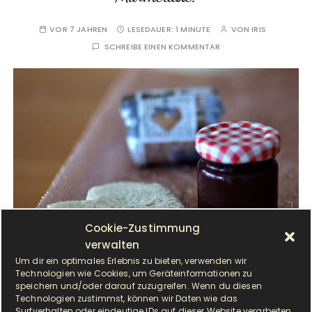
VOR 7 JAHREN
LESEDAUER:
1 MINUTE
VON
IRIS
SCHREIBE EINEN KOMMENTAR
Cookie-Zustimmung
D
verwalten
ie liebe Jeannette aus unserer Facebook-
Um dir ein optimales Erlebnis zu bieten, verwenden wir
Gruppe hat für das Türchen Nr. 12 eine
Technologien wie Cookies, um Geräteinformationen zu
speichern und/oder darauf zuzugreifen. Wenn du diesen
leckere Marmelade hergestellt. Ich bin jetzt
Technologien zustimmst, können wir Daten wie das
schon…
Surfverhalten oder eindeutige IDs auf dieser Website verarbeiten.