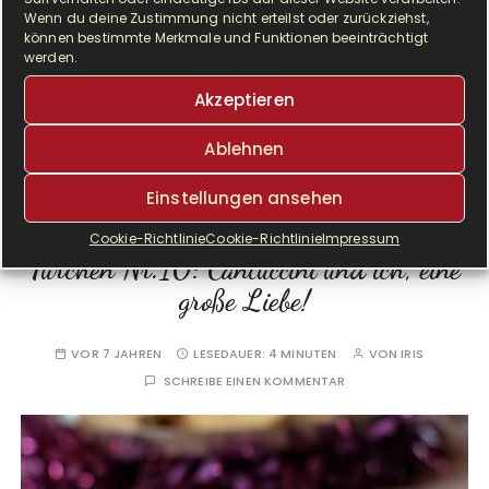
Wenn du deine Zustimmung nicht erteilst oder zurückziehst,
können bestimmte Merkmale und Funktionen beeinträchtigt
werden.
WEITERLESEN
Akzeptieren
Ablehnen
Einstellungen ansehen
GESCHENKE
GESCHENKE AUS DER KÜCHE
Cookie-Richtlinie
Cookie-Richtlinie
Impressum
Türchen Nr.10: Cantuccini und ich, eine
große Liebe!
VOR 7 JAHREN
LESEDAUER:
4 MINUTEN
VON
IRIS
SCHREIBE EINEN KOMMENTAR