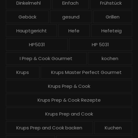
ä
Dinkelmehl
Einfach
Frühstück
g
Gebäck
gesund
Grillen
e
Hauptgericht
Hefe
Hefeteig
HP5031
HP 5031
I Prep & Cook Gourmet
kochen
Krups
Krups Master Perfect Gourmet
Krups Prep & Cook
Krups Prep & Cook Rezepte
Krups Prep and Cook
Krups Prep and Cook backen
Kuchen