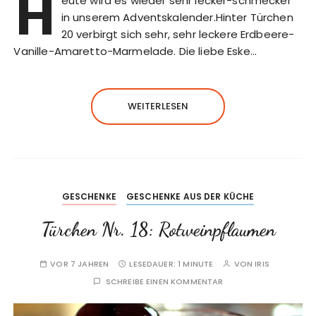
H
eute wird es wieder sehr lecker-schmecker
in unserem Adventskalender.Hinter Türchen
20 verbirgt sich sehr, sehr leckere Erdbeere-
Vanille-Amaretto-Marmelade. Die liebe Eske…
WEITERLESEN
GESCHENKE
GESCHENKE AUS DER KÜCHE
Türchen Nr. 18: Rotweinpflaumen
VOR 7 JAHREN
LESEDAUER:
1 MINUTE
VON
IRIS
SCHREIBE EINEN KOMMENTAR