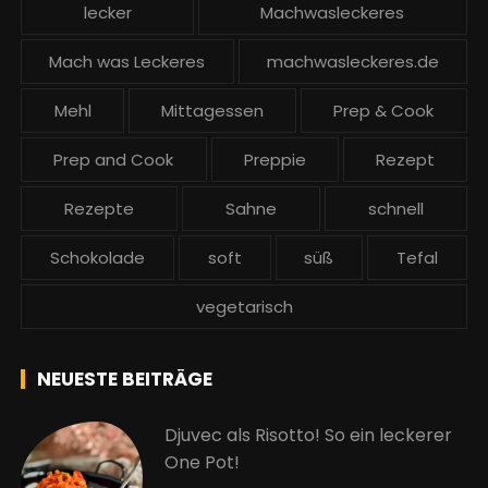
lecker
Machwasleckeres
Mach was Leckeres
machwasleckeres.de
Mehl
Mittagessen
Prep & Cook
Prep and Cook
Preppie
Rezept
Rezepte
Sahne
schnell
Schokolade
soft
süß
Tefal
vegetarisch
NEUESTE BEITRÄGE
Djuvec als Risotto! So ein leckerer
One Pot!