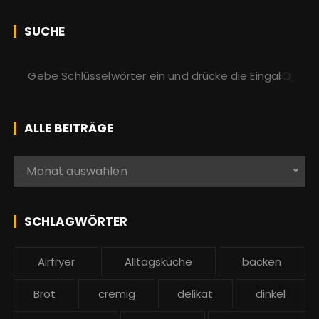
SUCHE
S
u
c
h
ALLE BEITRÄGE
e
n
A
Monat auswählen
a
l
c
l
h
e
SCHLAGWÖRTER
:
b
e
Airfryer
Alltagsküche
backen
i
t
Brot
cremig
delikat
dinkel
r