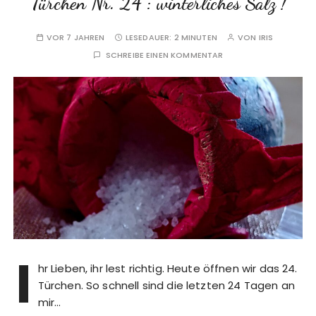
Türchen Nr. 24 : winterliches Salz !
VOR 7 JAHREN
LESEDAUER:
2 MINUTEN
VON
IRIS
SCHREIBE EINEN KOMMENTAR
I
hr Lieben, ihr lest richtig. Heute öffnen wir das 24.
Türchen. So schnell sind die letzten 24 Tagen an
mir…