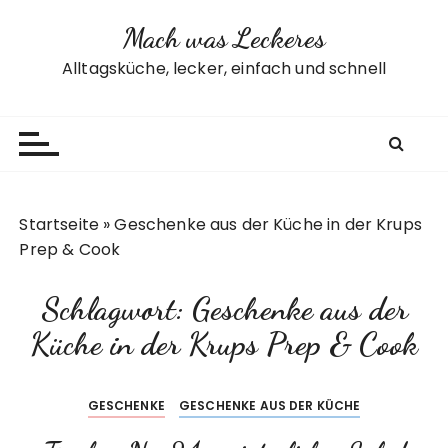
Z
Mach was Leckeres
u
m
Alltagsküche, lecker, einfach und schnell
I
n
h
a
l
t
Startseite
»
Geschenke aus der Küche in der Krups
s
Prep & Cook
p
r
Schlagwort:
Geschenke aus der
i
n
Küche in der Krups Prep & Cook
g
e
GESCHENKE
GESCHENKE AUS DER KÜCHE
n