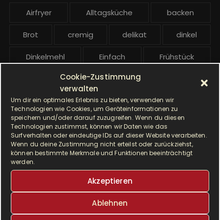
e
Airfryer
Alltagsküche
backen
i
t
Brot
cremig
delikat
dinkel
r
ä
Dinkelmehl
Einfach
Frühstück
g
Cookie-Zustimmung
Gebäck
gesund
Grillen
e
verwalten
Um dir ein optimales Erlebnis zu bieten, verwenden wir
Hauptgericht
Hefe
Hefeteig
Technologien wie Cookies, um Geräteinformationen zu
speichern und/oder darauf zuzugreifen. Wenn du diesen
HP5031
HP 5031
Technologien zustimmst, können wir Daten wie das
Surfverhalten oder eindeutige IDs auf dieser Website verarbeiten.
Wenn du deine Zustimmung nicht erteilst oder zurückziehst,
I Prep & Cook Gourmet
kochen
können bestimmte Merkmale und Funktionen beeinträchtigt
werden.
Krups
Krups Master Perfect Gourmet
Akzeptieren
Krups Prep & Cook
Ablehnen
Krups Prep & Cook Rezepte