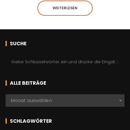
WEITERLESEN
SUCHE
S
u
c
h
ALLE BEITRÄGE
e
n
A
Monat auswählen
a
l
c
l
h
e
SCHLAGWÖRTER
:
b