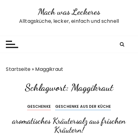
Z
Mach was Leckeres
u
m
Alltagsküche, lecker, einfach und schnell
I
n
h
a
l
t
Startseite
»
Maggikraut
s
p
Schlagwort:
Maggikraut
r
i
n
GESCHENKE
GESCHENKE AUS DER KÜCHE
g
e
aromatisches Kräutersalz aus frischen
n
Kräutern!