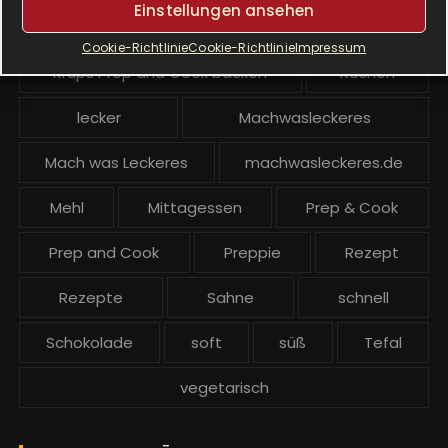
Einstellungen ansehen
Krups Prep and Cook
Cookie-Richtlinie
Cookie-Richtlinie
Impressum
Krups Prep and Cook backen
Kuchen
lecker
Machwasleckeres
Mach was Leckeres
machwasleckeres.de
Mehl
Mittagessen
Prep & Cook
Prep and Cook
Preppie
Rezept
Rezepte
Sahne
schnell
Schokolade
soft
süß
Tefal
vegetarisch