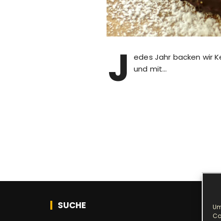
J
edes Jahr backen wir Ke
und mit…
SUCHE
Um
Co