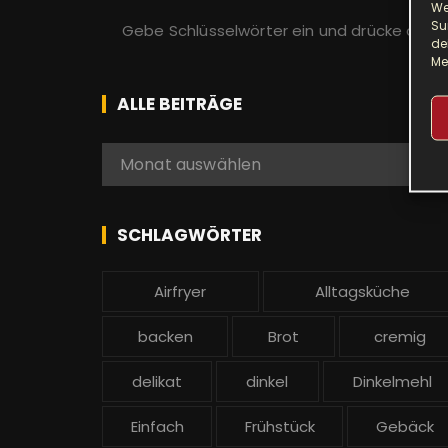
We
S
Su
u
de
Me
c
h
ALLE BEITRÄGE
e
n
A
Monat auswählen
a
l
c
l
h
e
SCHLAGWÖRTER
:
b
e
Airfryer
Alltagsküche
i
t
backen
Brot
cremig
r
ä
delikat
dinkel
Dinkelmehl
g
Einfach
Frühstück
Gebäck
e