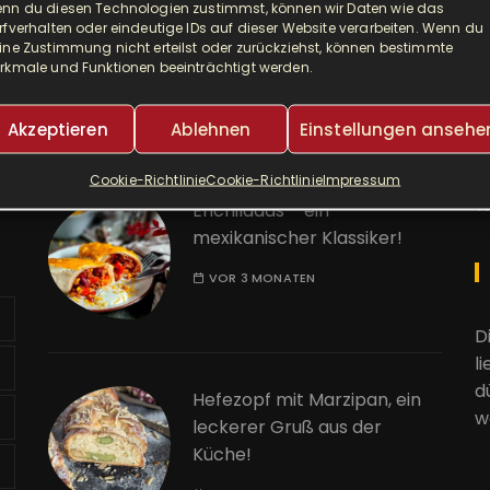
nn du diesen Technologien zustimmst, können wir Daten wie das
Djuvec als Risotto! So ein
A
rfverhalten oder eindeutige IDs auf dieser Website verarbeiten. Wenn du
leckerer One Pot!
ine Zustimmung nicht erteilst oder zurückziehst, können bestimmte
rkmale und Funktionen beeinträchtigt werden.
E
VOR 2 MONATEN
Akzeptieren
Ablehnen
Einstellungen ansehe
K
Cookie-Richtlinie
Cookie-Richtlinie
Impressum
W
Enchiladas – ein
mexikanischer Klassiker!
VOR 3 MONATEN
D
l
d
Hefezopf mit Marzipan, ein
w
leckerer Gruß aus der
Küche!