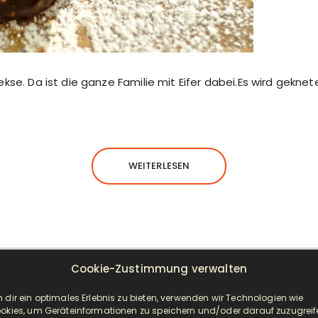
kse. Da ist die ganze Familie mit Eifer dabei.Es wird gekne
WEITERLESEN
Cookie-Zustimmung verwalten
NEUESTE BEITRÄGE
 dir ein optimales Erlebnis zu bieten, verwenden wir Technologien wie
okies, um Geräteinformationen zu speichern und/oder darauf zuzugreif