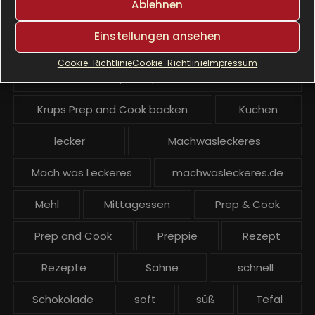
Ablehnen
Krups Prep & Cook
Einstellungen ansehen
Krups Prep & Cook Rezepte
Cookie-Richtlinie
Cookie-Richtlinie
Impressum
Krups Prep and Cook
Krups Prep and Cook backen
Kuchen
lecker
Machwasleckeres
Mach was Leckeres
machwasleckeres.de
Mehl
Mittagessen
Prep & Cook
Prep and Cook
Preppie
Rezept
Rezepte
Sahne
schnell
Schokolade
soft
süß
Tefal