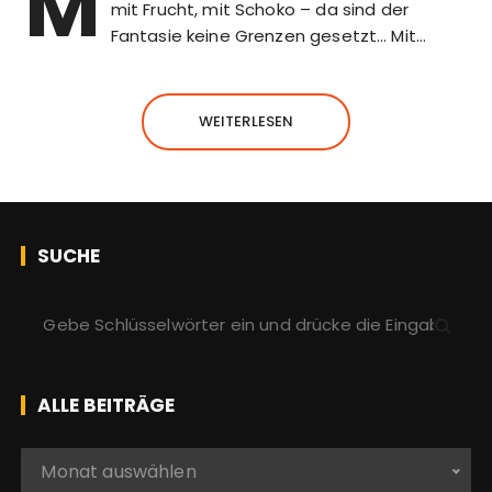
M
mit Frucht, mit Schoko – da sind der
Fantasie keine Grenzen gesetzt… Mit…
WEITERLESEN
SUCHE
S
u
c
h
ALLE BEITRÄGE
e
n
A
Monat auswählen
a
l