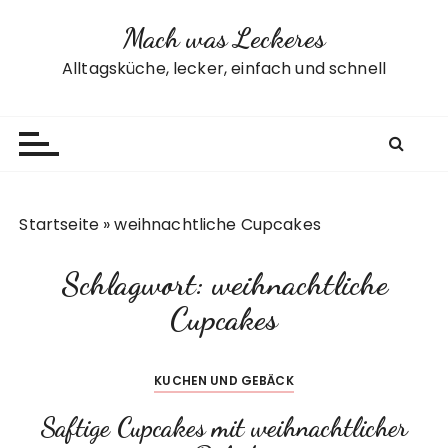
Z
Mach was Leckeres
u
m
Alltagsküche, lecker, einfach und schnell
I
n
h
a
l
t
Startseite
»
weihnachtliche Cupcakes
s
p
Schlagwort:
weihnachtliche
r
i
Cupcakes
n
g
KUCHEN UND GEBÄCK
e
n
Saftige Cupcakes mit weihnachtlicher