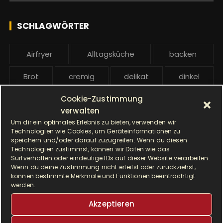
c
l
h
e
SCHLAGWÖRTER
:
b
e
Airfryer
Alltagsküche
backen
i
t
Brot
cremig
delikat
dinkel
r
ä
Cookie-Zustimmung
Dinkelmehl
Einfach
Frühstück
g
verwalten
Gebäck
gesund
Grillen
e
Um dir ein optimales Erlebnis zu bieten, verwenden wir
Technologien wie Cookies, um Geräteinformationen zu
speichern und/oder darauf zuzugreifen. Wenn du diesen
Hauptgericht
Hefe
Hefeteig
Technologien zustimmst, können wir Daten wie das
Surfverhalten oder eindeutige IDs auf dieser Website verarbeiten.
HP5031
HP 5031
Wenn du deine Zustimmung nicht erteilst oder zurückziehst,
können bestimmte Merkmale und Funktionen beeinträchtigt
werden.
I Prep & Cook Gourmet
kochen
Akzeptieren
Krups
Krups Master Perfect Gourmet