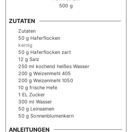
e
e
500
g
n
n
ZUTATEN
Zutaten
50
g
Haferflocken
kernig
50
g
Haferflocken zart
12
g
Salz
250
ml
kochend heißes Wasser
200
g
Weizenmehl 405
200
g
Weizenmehl 1050
10
g
frische Hefe
1
EL Zucker
300
ml
Wasser
50
g
Leinsamen
50
g
Sonnenblumenkern
ANLEITUNGEN