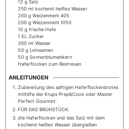
12
g
Salz
250
ml
kochend heißes Wasser
200
g
Weizenmehl 405
200
g
Weizenmehl 1050
10
g
frische Hefe
1
EL Zucker
300
ml
Wasser
50
g
Leinsamen
50
g
Sonnenblumenkern
Haferflocken zum Bestreuen
ANLEITUNGEN
Zubereitung des saftigen Haferflockenbrotes
mithilfe der Krups Prep&Cook oder Master
Perfect Gourmet:
FÜR DAS BRÜHSTÜCK:
die Haferflocken und das Salz mit dem
kochend heißen Wasser übergießen