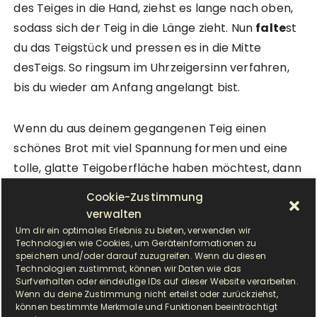
des Teiges in die Hand, ziehst es lange nach oben,
sodass sich der Teig in die Länge zieht. Nun
falte
st
du das Teigstück und pressen es in die Mitte
desTeigs. So ringsum im Uhrzeigersinn verfahren,
bis du wieder am Anfang angelangt bist.
Wenn du aus deinem gegangenen Teig einen
schönes Brot mit viel Spannung formen und eine
tolle, glatte Teigoberfläche haben möchtest, dann
solltest du den Teig wirken. Wirken bedeutet nichts
Cookie-Zustimmung
anderes als das Brot in Form und Spannung zu
verwalten
bringen.Außerdem sorgt das Wirken dafür, dass
Um dir ein optimales Erlebnis zu bieten, verwenden wir
Technologien wie Cookies, um Geräteinformationen zu
große Gasblasen (Kohlenstoffdioxid), die durch
speichern und/oder darauf zuzugreifen. Wenn du diesen
das Ruhen entstanden sein können, aus deinem
Technologien zustimmst, können wir Daten wie das
Surfverhalten oder eindeutige IDs auf dieser Website verarbeiten.
Teig herausgedrückt werden. Das Wirken fördert
Wenn du deine Zustimmung nicht erteilst oder zurückziehst,
auch die Hefeaktivität durch den Austausch von
können bestimmte Merkmale und Funktionen beeinträchtigt