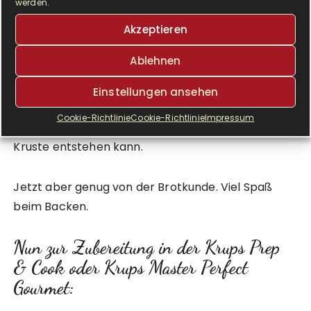
werden.
Gärgas und von Sauerstoff.
Akzeptieren
Roggenbrote erhalten ihre Backfähigkeit erst
Ablehnen
durch eine Säuerung des Sauerteiges oder LM, da
Roggenmehl Stärke abbauende Amylasen enthält.
Einstellungen ansehen
Ohne Säuerung würden die Enzyme so viel Stärke
Cookie-Richtlinie
Cookie-Richtlinie
Impressum
abbauen, das sich kein Teiggerüst bildet und keine
Kruste entstehen kann.
Jetzt aber genug von der Brotkunde. Viel Spaß
beim Backen.
Nun zur Zubereitung in der Krups Prep
& Cook oder Krups Master Perfect
Gourmet: