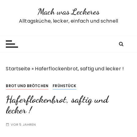
Z
Mach was Leckeres
u
m
Alltagsküche, lecker, einfach und schnell
I
n
h
a
l
t
Startseite
»
Haferflockenbrot, saftig und lecker !
s
p
BROT UND BRÖTCHEN
FRÜHSTÜCK
r
i
Haferflockenbrot, saftig und
n
lecker !
g
e
VOR 5 JAHREN
n