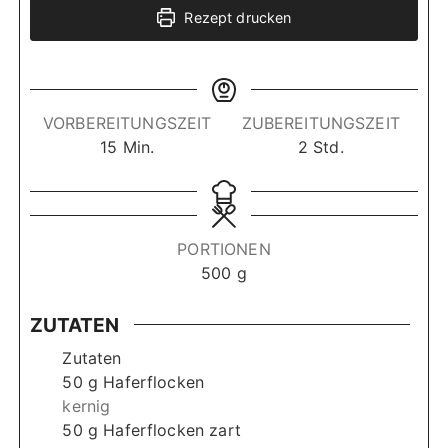
Rezept drucken
VORBEREITUNGSZEIT
ZUBEREITUNGSZEIT
M
S
15
Min.
2
Std.
i
t
n
u
u
n
t
d
PORTIONEN
e
e
500
g
n
n
ZUTATEN
Zutaten
50
g
Haferflocken
kernig
50
g
Haferflocken zart