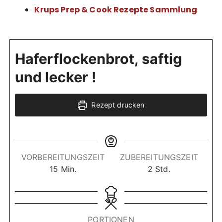
Krups Prep & Cook Rezepte Sammlung
Haferflockenbrot, saftig
und lecker !
Rezept drucken
VORBEREITUNGSZEIT
ZUBEREITUNGSZEIT
M
S
15
Min.
2
Std.
i
t
n
u
u
n
t
d
PORTIONEN