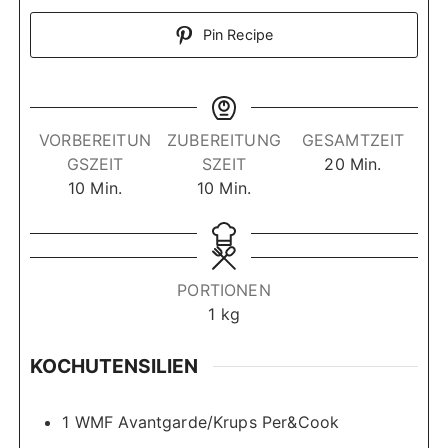
Pin Recipe
VORBEREITUN
ZUBEREITUNG
GESAMTZEIT
M
GSZEIT
SZEIT
20
Min.
M
M
i
10
Min.
10
Min.
i
i
n
n
n
u
u
u
t
t
t
e
PORTIONEN
e
e
n
1
kg
n
n
KOCHUTENSILIEN
1 WMF Avantgarde/Krups Per&Cook