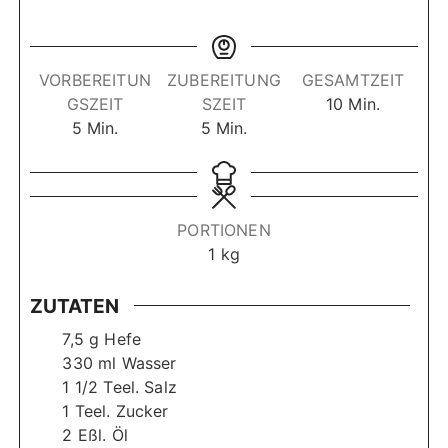
VORBEREITUN
ZUBEREITUNG
GESAMTZEIT
M
GSZEIT
SZEIT
10
Min.
M
M
i
5
Min.
5
Min.
i
i
n
n
n
u
u
u
t
t
t
e
PORTIONEN
e
e
n
1
kg
n
n
ZUTATEN
7,5
g
Hefe
330
ml
Wasser
1 1/2
Teel. Salz
1
Teel. Zucker
2
Eßl. Öl