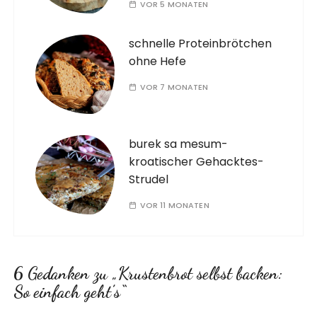
VOR 5 MONATEN
schnelle Proteinbrötchen
ohne Hefe
VOR 7 MONATEN
burek sa mesum-
kroatischer Gehacktes-
Strudel
VOR 11 MONATEN
6 Gedanken zu „
Krustenbrot selbst backen:
So einfach geht’s
“