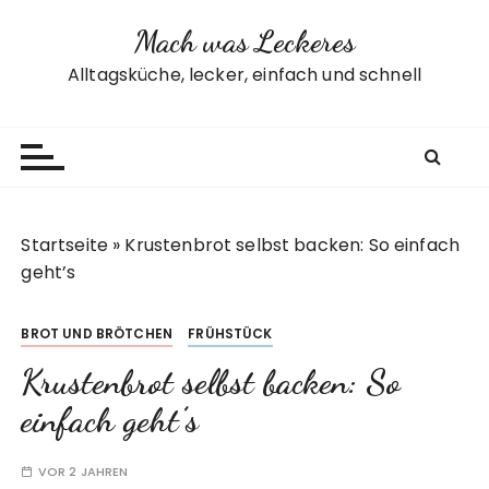
Z
Mach was Leckeres
u
m
Alltagsküche, lecker, einfach und schnell
I
n
h
a
l
t
Startseite
»
Krustenbrot selbst backen: So einfach
s
geht’s
p
r
BROT UND BRÖTCHEN
FRÜHSTÜCK
i
n
Krustenbrot selbst backen: So
g
einfach geht’s
e
n
VOR 2 JAHREN