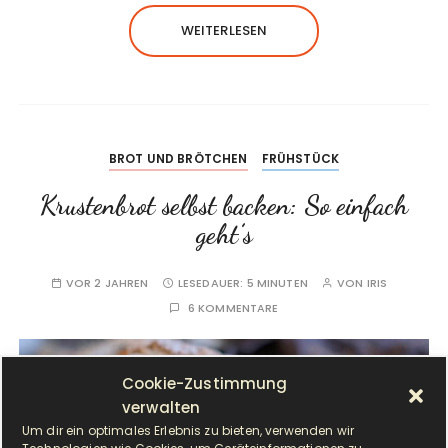
WEITERLESEN
BROT UND BRÖTCHEN
FRÜHSTÜCK
Krustenbrot selbst backen: So einfach
geht’s
VOR 2 JAHREN
LESEDAUER:
5 MINUTEN
VON
IRIS
6 KOMMENTARE
Cookie-Zustimmung
verwalten
Um dir ein optimales Erlebnis zu bieten, verwenden wir