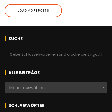
LOAD MORE POSTS
SUCHE
S
u
c
h
ALLE BEITRÄGE
e
n
A
Monat auswählen
a
l
c
l
h
e
SCHLAGWÖRTER
:
b