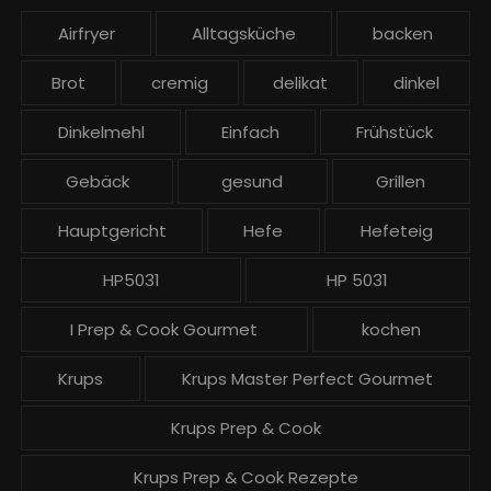
e
Airfryer
Alltagsküche
backen
i
t
Brot
cremig
delikat
dinkel
r
ä
Dinkelmehl
Einfach
Frühstück
g
Gebäck
gesund
Grillen
e
Hauptgericht
Hefe
Hefeteig
HP5031
HP 5031
I Prep & Cook Gourmet
kochen
Krups
Krups Master Perfect Gourmet
Krups Prep & Cook
Krups Prep & Cook Rezepte