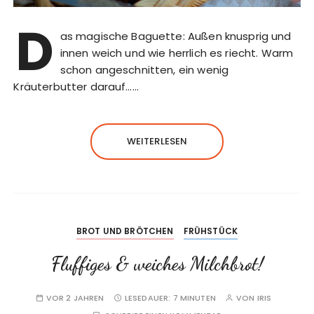
D
as magische Baguette: Außen knusprig und
innen weich und wie herrlich es riecht. Warm
schon angeschnitten, ein wenig
Kräuterbutter darauf……
WEITERLESEN
BROT UND BRÖTCHEN
FRÜHSTÜCK
Fluffiges & weiches Milchbrot!
VOR 2 JAHREN
LESEDAUER:
7 MINUTEN
VON
IRIS