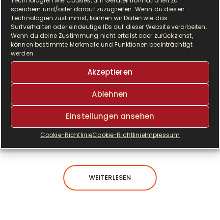
Technologien wie Cookies, um Geräteinformationen zu
speichern und/oder darauf zuzugreifen. Wenn du diesen
Technologien zustimmst, können wir Daten wie das
Surfverhalten oder eindeutige IDs auf dieser Website verarbeiten.
Wenn du deine Zustimmung nicht erteilst oder zurückziehst,
können bestimmte Merkmale und Funktionen beeinträchtigt
werden.
E
Akzeptieren
ine herrlich knackige Kruste, mit einer
hellen,weichen Krumme und ein
Ablehnen
unverkennbarer Duft- so muss es sein, wenn
das Brot frisch gebacken ist. Und genauso ist unser
Einstellungen ansehen
Krustenbrot, knackig und weich und es riecht einfach
Cookie-Richtlinie
Cookie-Richtlinie
Impressum
lecker.
WEITERLESEN