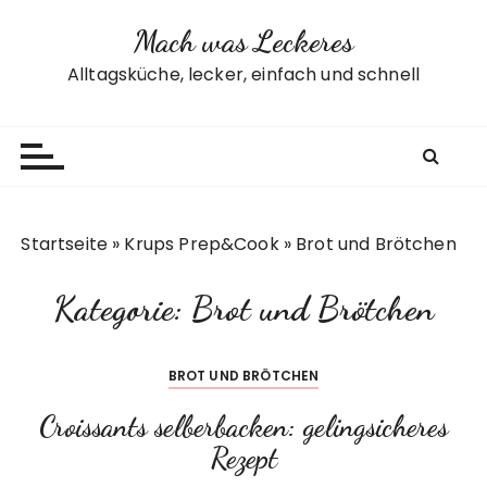
Z
Mach was Leckeres
u
m
Alltagsküche, lecker, einfach und schnell
I
n
h
a
l
t
Startseite
»
Krups Prep&Cook
»
Brot und Brötchen
s
p
Kategorie:
Brot und Brötchen
r
i
n
BROT UND BRÖTCHEN
g
e
Croissants selberbacken: gelingsicheres
n
Rezept