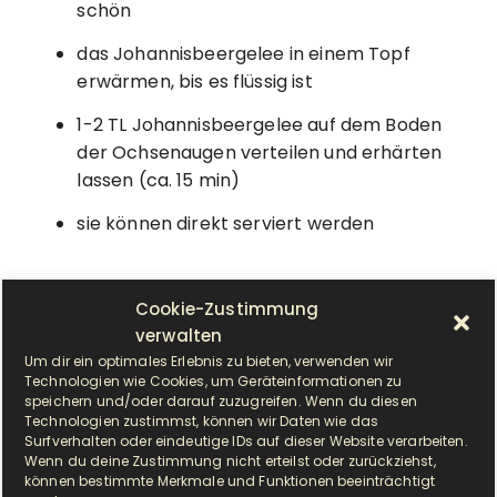
schön
das Johannisbeergelee in einem Topf
erwärmen, bis es flüssig ist
1-2 TL Johannisbeergelee auf dem Boden
der Ochsenaugen verteilen und erhärten
lassen (ca. 15 min)
sie können direkt serviert werden
Cookie-Zustimmung
verwalten
Um dir ein optimales Erlebnis zu bieten, verwenden wir
Technologien wie Cookies, um Geräteinformationen zu
speichern und/oder darauf zuzugreifen. Wenn du diesen
Technologien zustimmst, können wir Daten wie das
Surfverhalten oder eindeutige IDs auf dieser Website verarbeiten.
Wenn du deine Zustimmung nicht erteilst oder zurückziehst,
können bestimmte Merkmale und Funktionen beeinträchtigt