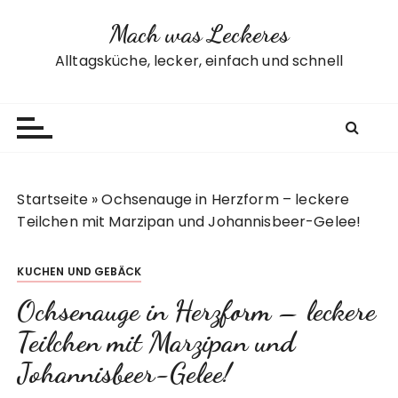
Z
Mach was Leckeres
u
m
Alltagsküche, lecker, einfach und schnell
I
n
h
a
l
t
Startseite
»
Ochsenauge in Herzform – leckere
s
Teilchen mit Marzipan und Johannisbeer-Gelee!
p
r
KUCHEN UND GEBÄCK
i
n
Ochsenauge in Herzform – leckere
g
Teilchen mit Marzipan und
e
n
Johannisbeer-Gelee!