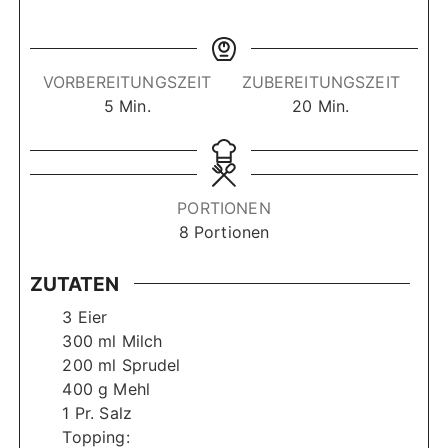
VORBEREITUNGSZEIT
ZUBEREITUNGSZEIT
M
M
5
Min.
20
Min.
i
i
n
n
u
u
t
t
PORTIONEN
e
e
8
Portionen
n
n
ZUTATEN
3
Eier
300
ml
Milch
200
ml
Sprudel
400
g
Mehl
1
Pr. Salz
Topping: