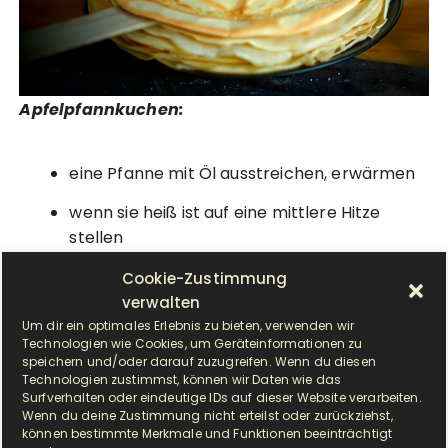
Apfelpfannkuchen:
eine Pfanne mit Öl ausstreichen, erwärmen
wenn sie heiß ist auf eine mittlere Hitze
stellen
eine Kelle voll mit Pfannkuchenteig in die
Cookie-Zustimmung
Pfanne geben
verwalten
Um dir ein optimales Erlebnis zu bieten, verwenden wir
die Pfanne schwenken damit sich der Teig
Technologien wie Cookies, um Geräteinformationen zu
speichern und/oder darauf zuzugreifen. Wenn du diesen
auch überall verteilt
Technologien zustimmst, können wir Daten wie das
Surfverhalten oder eindeutige IDs auf dieser Website verarbeiten.
die Apfelstücke in den Teig legen
Wenn du deine Zustimmung nicht erteilst oder zurückziehst,
können bestimmte Merkmale und Funktionen beeinträchtigt
wenn der Teig blasen wirft, kann er