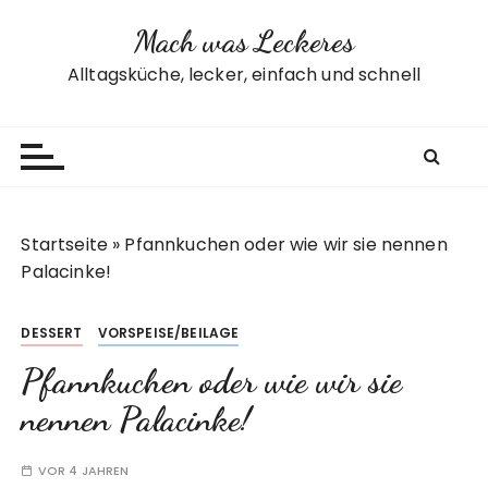
Z
Mach was Leckeres
u
m
Alltagsküche, lecker, einfach und schnell
I
n
h
a
l
t
Startseite
»
Pfannkuchen oder wie wir sie nennen
s
Palacinke!
p
r
DESSERT
VORSPEISE/BEILAGE
i
n
Pfannkuchen oder wie wir sie
g
nennen Palacinke!
e
n
VOR 4 JAHREN