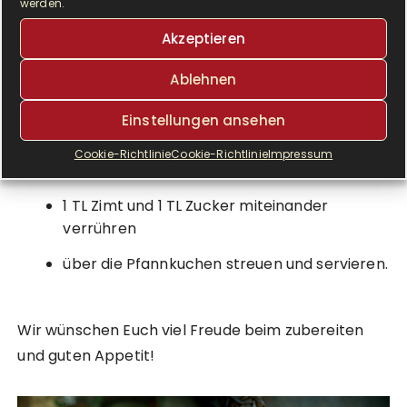
werden.
umgedreht werden
Akzeptieren
von der anderen Seite ca. 1 Minute
ausbacken
Ablehnen
aus der Pfanne auf ein Teller gleiten lassen
Einstellungen ansehen
so mit dem restlichen Teig verfahren, bis der
Cookie-Richtlinie
Cookie-Richtlinie
Impressum
ganze Teig verbacken ist
1 TL Zimt und 1 TL Zucker miteinander
verrühren
über die Pfannkuchen streuen und servieren.
Wir wünschen Euch viel Freude beim zubereiten
und guten Appetit!