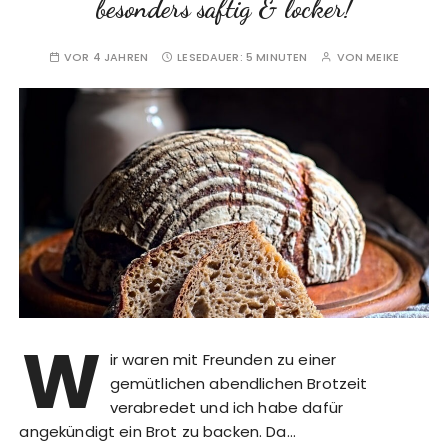
besonders saftig & locker!
VOR 4 JAHREN
LESEDAUER:
5 MINUTEN
VON
MEIKE
W
ir waren mit Freunden zu einer
gemütlichen abendlichen Brotzeit
verabredet und ich habe dafür
angekündigt ein Brot zu backen. Da…