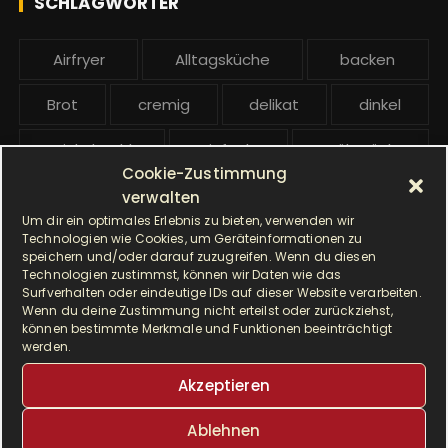
SCHLAGWÖRTER
:
b
e
Airfryer
Alltagsküche
backen
i
t
Brot
cremig
delikat
dinkel
r
ä
Dinkelmehl
Einfach
Frühstück
g
Cookie-Zustimmung
Gebäck
gesund
Grillen
e
verwalten
Um dir ein optimales Erlebnis zu bieten, verwenden wir
Hauptgericht
Hefe
Hefeteig
Technologien wie Cookies, um Geräteinformationen zu
speichern und/oder darauf zuzugreifen. Wenn du diesen
Technologien zustimmst, können wir Daten wie das
HP5031
HP 5031
Surfverhalten oder eindeutige IDs auf dieser Website verarbeiten.
Wenn du deine Zustimmung nicht erteilst oder zurückziehst,
I Prep & Cook Gourmet
kochen
können bestimmte Merkmale und Funktionen beeinträchtigt
werden.
Krups
Krups Master Perfect Gourmet
Akzeptieren
Krups Prep & Cook
Ablehnen