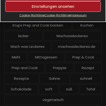
Krups Prep & Cook Rezepte
Einstellungen ansehen
Krups Prep and Cook
Cookie-Richtlinie
Cookie-Richtlinie
Impressum
Krups Prep and Cook backen
Kuchen
lecker
Machwasleckeres
Mach was Leckeres
machwasleckeres.de
Mehl
Mittagessen
Prep & Cook
Prep and Cook
Preppie
Rezept
Rezepte
Sahne
schnell
Schokolade
soft
süß
Tefal
vegetarisch