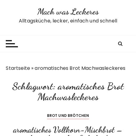
Z
Mach was Leckeres
u
m
Alltagsküche, lecker, einfach und schnell
I
n
h
a
l
t
Startseite
»
aromatisches Brot Machwasleckeres
s
p
Schlagwort:
aromatisches Brot
r
i
Machwasleckeres
n
g
BROT UND BRÖTCHEN
e
n
aromatisches Vollkorn-Mischbrot –