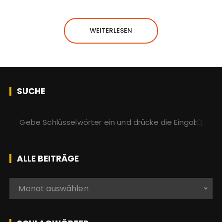
WEITERLESEN
SUCHE
S
u
c
h
ALLE BEITRÄGE
e
n
A
Monat auswählen
a
l
c
l
h
e