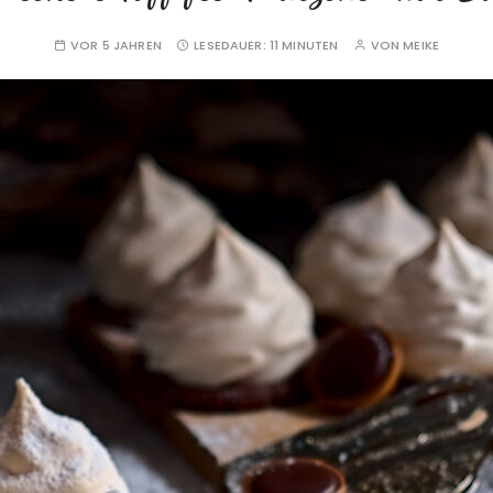
VOR 5 JAHREN
LESEDAUER:
11 MINUTEN
VON
MEIKE