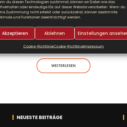
nn du diesen Technologien zustimmst, können wir Daten wie das
rfverhalten oder eindeutige IDs auf dieser Website verarbeiten. Wenn du
ine Zustimmung nicht erteilst oder zurückziehst, können bestimmte
rkmale und Funktionen beeinträchtigt werden.
gehabt, aber mich nie so richtig rangetraut – so erging es 
Akzeptieren
Ablehnen
Einstellungen ansehe
Cookie-Richtlinie
Cookie-Richtlinie
Impressum
WEITERLESEN
NEUESTE BEITRÄGE