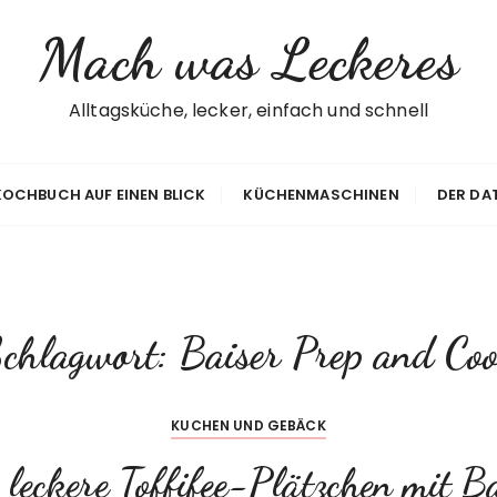
Mach was Leckeres
Alltagsküche, lecker, einfach und schnell
 KOCHBUCH AUF EINEN BLICK
KÜCHENMASCHINEN
DER DA
chlagwort:
Baiser Prep and Co
KUCHEN UND GEBÄCK
 leckere Toffifee-Plätzchen mit B