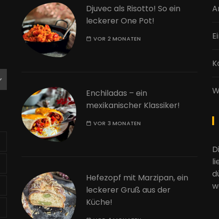
Djuvec als Risotto! So ein
A
leckerer One Pot!
E
VOR 2 MONATEN
K
W
Enchiladas – ein
mexikanischer Klassiker!
VOR 3 MONATEN
D
l
d
Hefezopf mit Marzipan, ein
w
leckerer Gruß aus der
Küche!