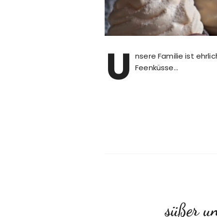
U
nsere Familie ist ehrl
Feenküsse…
süßer u