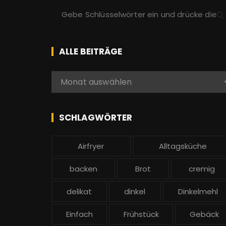
S
u
c
h
ALLE BEITRÄGE
e
n
A
Monat auswählen
a
l
c
l
h
e
SCHLAGWÖRTER
:
b
e
Airfryer
Alltagsküche
i
t
backen
Brot
cremig
r
ä
delikat
dinkel
Dinkelmehl
g
Einfach
Frühstück
Gebäck
e