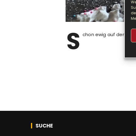
We
Su
de
Me
S
chon ewig auf dem Plan 
SUCHE