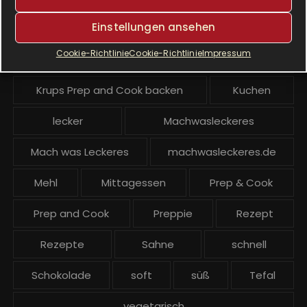
Einstellungen ansehen
Krups Prep & Cook Rezepte
Cookie-Richtlinie
Cookie-Richtlinie
Impressum
Krups Prep and Cook
Krups Prep and Cook backen
Kuchen
lecker
Machwasleckeres
Mach was Leckeres
machwasleckeres.de
Mehl
Mittagessen
Prep & Cook
Prep and Cook
Preppie
Rezept
Rezepte
Sahne
schnell
Schokolade
soft
süß
Tefal
vegetarisch