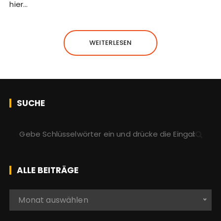
hier…
WEITERLESEN
SUCHE
S
u
c
h
ALLE BEITRÄGE
e
n
A
Monat auswählen
a
l
c
l