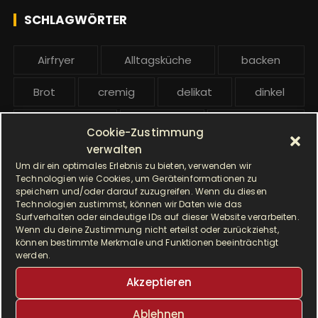
h
e
SCHLAGWÖRTER
:
b
e
Airfryer
Alltagsküche
backen
i
t
Brot
cremig
delikat
dinkel
r
ä
Dinkelmehl
Einfach
Frühstück
Cookie-Zustimmung
g
verwalten
Gebäck
gesund
Grillen
e
Um dir ein optimales Erlebnis zu bieten, verwenden wir
Technologien wie Cookies, um Geräteinformationen zu
Hauptgericht
Hefe
Hefeteig
speichern und/oder darauf zuzugreifen. Wenn du diesen
Technologien zustimmst, können wir Daten wie das
Surfverhalten oder eindeutige IDs auf dieser Website verarbeiten.
HP5031
HP 5031
Wenn du deine Zustimmung nicht erteilst oder zurückziehst,
können bestimmte Merkmale und Funktionen beeinträchtigt
I Prep & Cook Gourmet
kochen
werden.
Akzeptieren
Krups
Krups Master Perfect Gourmet
Ablehnen
Krups Prep & Cook