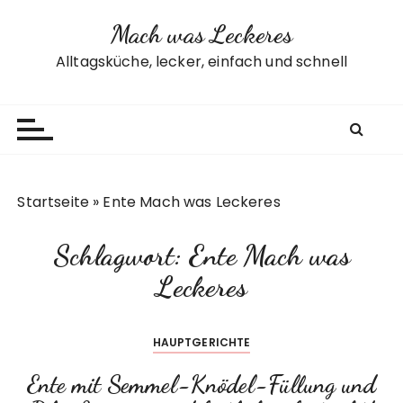
Z
Mach was Leckeres
u
m
Alltagsküche, lecker, einfach und schnell
I
n
h
a
l
t
Startseite
»
Ente Mach was Leckeres
s
p
Schlagwort:
Ente Mach was
r
i
Leckeres
n
g
HAUPTGERICHTE
e
n
Ente mit Semmel-Knödel-Füllung und