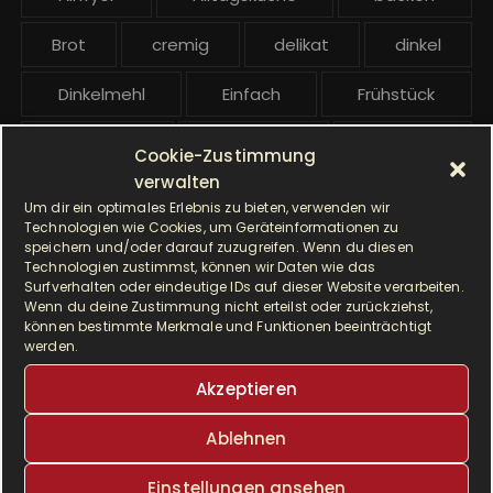
i
t
Brot
cremig
delikat
dinkel
r
ä
Dinkelmehl
Einfach
Frühstück
g
Gebäck
gesund
Grillen
e
Cookie-Zustimmung
verwalten
Hauptgericht
Hefe
Hefeteig
Um dir ein optimales Erlebnis zu bieten, verwenden wir
Technologien wie Cookies, um Geräteinformationen zu
HP5031
HP 5031
speichern und/oder darauf zuzugreifen. Wenn du diesen
Technologien zustimmst, können wir Daten wie das
Surfverhalten oder eindeutige IDs auf dieser Website verarbeiten.
I Prep & Cook Gourmet
kochen
Wenn du deine Zustimmung nicht erteilst oder zurückziehst,
können bestimmte Merkmale und Funktionen beeinträchtigt
Krups
Krups Master Perfect Gourmet
werden.
Akzeptieren
Krups Prep & Cook
Ablehnen
Krups Prep & Cook Rezepte
Einstellungen ansehen
Krups Prep and Cook