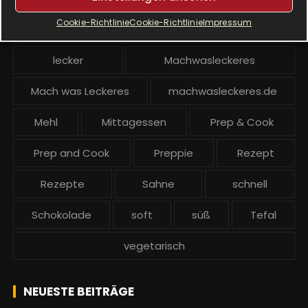
Cookie-Richtlinie
Cookie-Richtlinie
Impressum
Krups Prep and Cook backen
Kuchen
lecker
Machwasleckeres
Mach was Leckeres
machwasleckeres.de
Mehl
Mittagessen
Prep & Cook
Prep and Cook
Preppie
Rezept
Rezepte
Sahne
schnell
Schokolade
soft
süß
Tefal
vegetarisch
NEUESTE BEITRÄGE