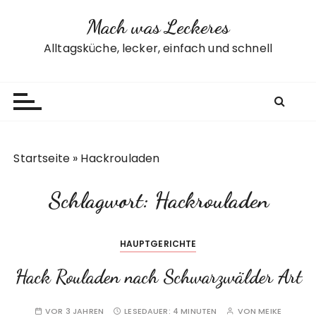
Z
Mach was Leckeres
u
m
Alltagsküche, lecker, einfach und schnell
I
n
h
a
l
t
Startseite
»
Hackrouladen
s
p
Schlagwort:
Hackrouladen
r
i
n
HAUPTGERICHTE
g
e
Hack Rouladen nach Schwarzwälder Art
n
VOR 3 JAHREN
LESEDAUER:
4 MINUTEN
VON
MEIKE