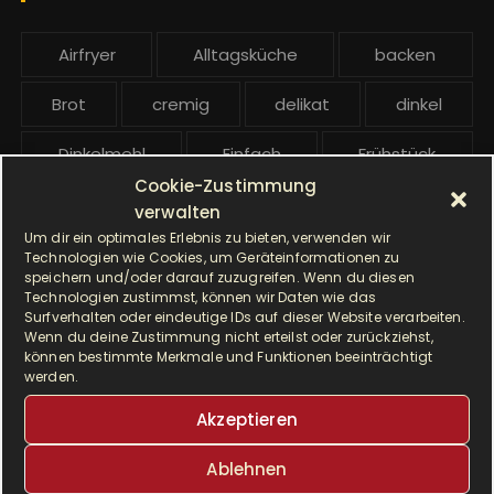
:
b
e
Airfryer
Alltagsküche
backen
i
t
Brot
cremig
delikat
dinkel
r
ä
Dinkelmehl
Einfach
Frühstück
g
Cookie-Zustimmung
Gebäck
gesund
Grillen
e
verwalten
Um dir ein optimales Erlebnis zu bieten, verwenden wir
Hauptgericht
Hefe
Hefeteig
Technologien wie Cookies, um Geräteinformationen zu
speichern und/oder darauf zuzugreifen. Wenn du diesen
Technologien zustimmst, können wir Daten wie das
HP5031
HP 5031
Surfverhalten oder eindeutige IDs auf dieser Website verarbeiten.
Wenn du deine Zustimmung nicht erteilst oder zurückziehst,
I Prep & Cook Gourmet
kochen
können bestimmte Merkmale und Funktionen beeinträchtigt
werden.
Krups
Krups Master Perfect Gourmet
Akzeptieren
Krups Prep & Cook
Ablehnen