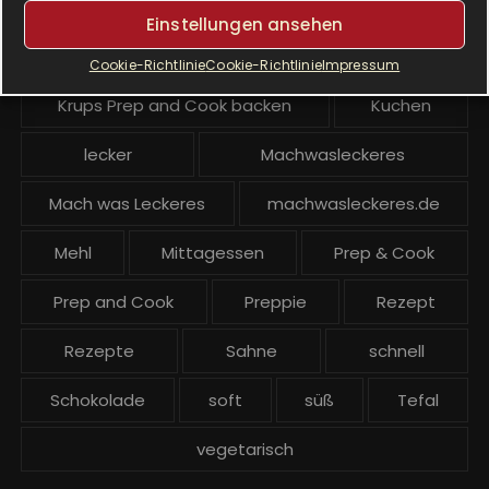
Krups Prep & Cook Rezepte
Einstellungen ansehen
Krups Prep and Cook
Cookie-Richtlinie
Cookie-Richtlinie
Impressum
Krups Prep and Cook backen
Kuchen
lecker
Machwasleckeres
Mach was Leckeres
machwasleckeres.de
Mehl
Mittagessen
Prep & Cook
Prep and Cook
Preppie
Rezept
Rezepte
Sahne
schnell
Schokolade
soft
süß
Tefal
vegetarisch