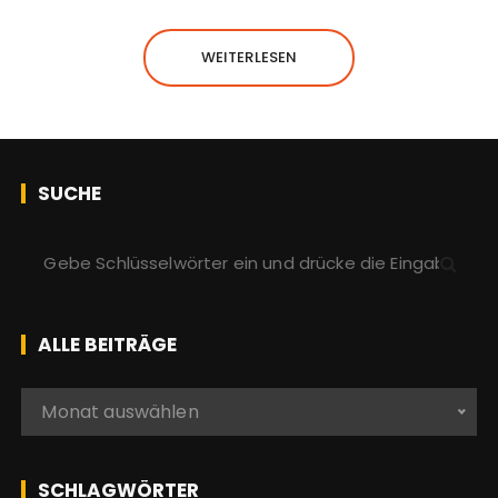
WEITERLESEN
SUCHE
S
u
c
h
ALLE BEITRÄGE
e
n
A
Monat auswählen
a
l
c
l
h
e
SCHLAGWÖRTER