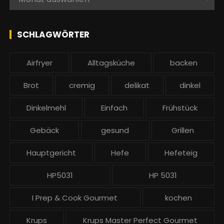
a
l
c
l
h
e
SCHLAGWÖRTER
:
b
e
Airfryer
Alltagsküche
backen
i
t
Brot
cremig
delikat
dinkel
r
ä
Dinkelmehl
Einfach
Frühstück
g
Gebäck
gesund
Grillen
e
Hauptgericht
Hefe
Hefeteig
HP5031
HP 5031
I Prep & Cook Gourmet
kochen
Krups
Krups Master Perfect Gourmet