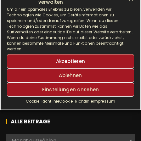
Sahne-Torte entzücken? Hier treffen eine
verwalten
wirklich fruchtige Erdbeersahne und leckerer
Um dir ein optimales Erlebnis zu bieten, verwenden wir
Technologien wie Cookies, um Geräteinformationen zu
Schokorührteig aufeinander, gespickt mit…
speichern und/oder darauf zuzugreifen. Wenn du diesen
Technologien zustimmst, können wir Daten wie das
Surfverhalten oder eindeutige IDs auf dieser Website verarbeiten.
Wenn du deine Zustimmung nicht erteilst oder zurückziehst,
WEITERLESEN
können bestimmte Merkmale und Funktionen beeinträchtigt
werden.
Akzeptieren
Ablehnen
SUCHE
Einstellungen ansehen
S
Cookie-Richtlinie
Cookie-Richtlinie
Impressum
u
c
h
ALLE BEITRÄGE
e
n
A
Monat auswählen