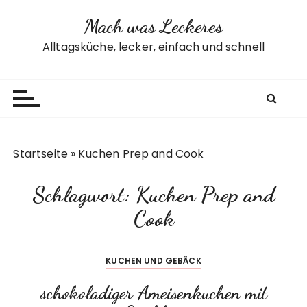
Z
Mach was Leckeres
u
m
Alltagsküche, lecker, einfach und schnell
I
n
h
a
l
t
Startseite
»
Kuchen Prep and Cook
s
p
Schlagwort:
Kuchen Prep and
r
i
Cook
n
g
KUCHEN UND GEBÄCK
e
n
schokoladiger Ameisenkuchen mit