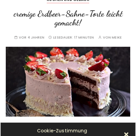
cremige Erdbeer-Sahne-Torte leicht
gemacht!
VOR 4 JAHREN
LESEDAUER:
17 MINUTEN
VON
MEIKE
K
ann man dich mit einer cremigen Erdbeer-
Cookie-Zustimmung