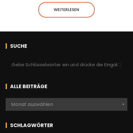
WEITERLESEN
SUCHE
S
u
c
h
ALLE BEITRÄGE
e
n
A
Monat auswählen
a
l
c
l
h
e
SCHLAGWÖRTER
:
b