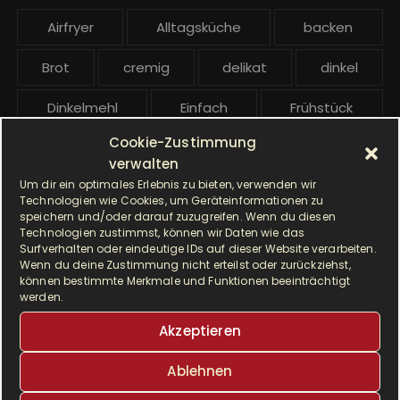
e
Airfryer
Alltagsküche
backen
i
t
Brot
cremig
delikat
dinkel
r
ä
Dinkelmehl
Einfach
Frühstück
g
Cookie-Zustimmung
Gebäck
gesund
Grillen
e
verwalten
Um dir ein optimales Erlebnis zu bieten, verwenden wir
Hauptgericht
Hefe
Hefeteig
Technologien wie Cookies, um Geräteinformationen zu
speichern und/oder darauf zuzugreifen. Wenn du diesen
HP5031
HP 5031
Technologien zustimmst, können wir Daten wie das
Surfverhalten oder eindeutige IDs auf dieser Website verarbeiten.
Wenn du deine Zustimmung nicht erteilst oder zurückziehst,
I Prep & Cook Gourmet
kochen
können bestimmte Merkmale und Funktionen beeinträchtigt
werden.
Krups
Krups Master Perfect Gourmet
Akzeptieren
Krups Prep & Cook
Ablehnen
Krups Prep & Cook Rezepte