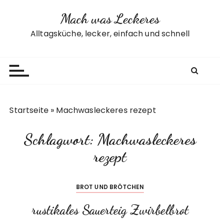
Z
Mach was Leckeres
u
m
Alltagsküche, lecker, einfach und schnell
I
n
h
a
l
t
Startseite
»
Machwasleckeres rezept
s
p
Schlagwort:
Machwasleckeres
r
i
rezept
n
g
BROT UND BRÖTCHEN
e
n
rustikales Sauerteig Zwirbelbrot