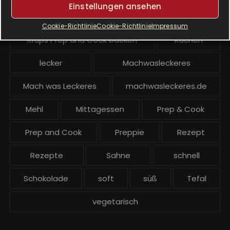
Einstellungen ansehen
Krups Prep and Cook
Cookie-Richtlinie
Cookie-Richtlinie
Impressum
Krups Prep and Cook backen
Kuchen
lecker
Machwasleckeres
Mach was Leckeres
machwasleckeres.de
Mehl
Mittagessen
Prep & Cook
Prep and Cook
Preppie
Rezept
Rezepte
Sahne
schnell
Schokolade
soft
süß
Tefal
vegetarisch