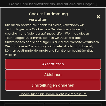
S
u
c
Cookie-Zustimmung
h
verwalten
ALLE BEITRÄGE
e
Um dir ein optimales Erlebnis zu bieten, verwenden wir
Technologien wie Cookies, um Geräteinformationen zu
n
A
speichern und/oder darauf zuzugreifen. Wenn du diesen
Monat auswählen
a
Technologien zustimmst, können wir Daten wie das
l
c
Surfverhalten oder eindeutige IDs auf dieser Website verarbeiten.
l
Wenn du deine Zustimmung nicht erteilst oder zurückziehst,
h
e
können bestimmte Merkmale und Funktionen beeinträchtigt
SCHLAGWÖRTER
:
werden.
b
e
Akzeptieren
Airfryer
Alltagsküche
backen
i
t
Ablehnen
Brot
cremig
delikat
dinkel
r
Einstellungen ansehen
ä
Dinkelmehl
Einfach
Frühstück
g
Cookie-Richtlinie
Cookie-Richtlinie
Impressum
Gebäck
gesund
Grillen
e