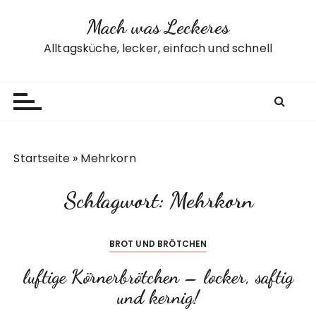
Z
Mach was Leckeres
u
m
Alltagsküche, lecker, einfach und schnell
I
n
h
a
l
t
Startseite
»
Mehrkorn
s
p
Schlagwort:
Mehrkorn
r
i
n
BROT UND BRÖTCHEN
g
e
luftige Körnerbrötchen – locker, saftig
n
und kernig!