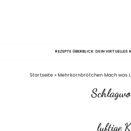
Z
u
m
I
n
h
a
REZEPTE ÜBERBLICK: DEIN VIRTUELLES
l
t
s
Startseite
»
Mehrkornbrötchen Mach was L
p
r
Schlagwo
i
n
g
e
n
luftige 