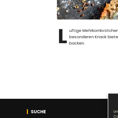
L
uftige Mehrkornbrötchen
besonderen Knack biete
backen.
SUCHE
Um
Co