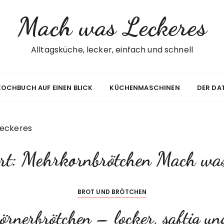
Mach was Leckeres
Alltagsküche, lecker, einfach und schnell
 KOCHBUCH AUF EINEN BLICK
KÜCHENMASCHINEN
DER DA
eckeres
rt:
Mehrkornbrötchen Mach was
BROT UND BRÖTCHEN
Körnerbrötchen – locker, saftig un