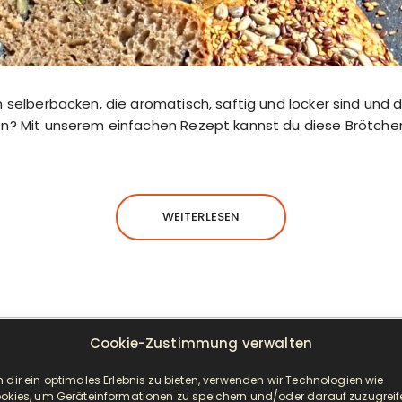
 selberbacken, die aromatisch, saftig und locker sind und
n? Mit unserem einfachen Rezept kannst du diese Brötche
WEITERLESEN
Cookie-Zustimmung verwalten
NEUESTE BEITRÄGE
 dir ein optimales Erlebnis zu bieten, verwenden wir Technologien wie
okies, um Geräteinformationen zu speichern und/oder darauf zuzugreif