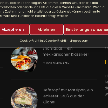
nn du diesen Technologien zustimmst, können wir Daten wie das
Djuvec als Risotto! So ein
A
rfverhalten oder eindeutige IDs auf dieser Website verarbeiten. Wenn du
ine Zustimmung nicht erteilst oder zurückziehst, können bestimmte
leckerer One Pot!
rkmale und Funktionen beeinträchtigt werden.
E
VOR 2 MONATEN
Akzeptieren
Ablehnen
Einstellungen ansehe
K
Cookie-Richtlinie
Cookie-Richtlinie
Impressum
W
Enchiladas – ein
mexikanischer Klassiker!
VOR 3 MONATEN
D
l
d
Hefezopf mit Marzipan, ein
w
leckerer Gruß aus der
Küche!