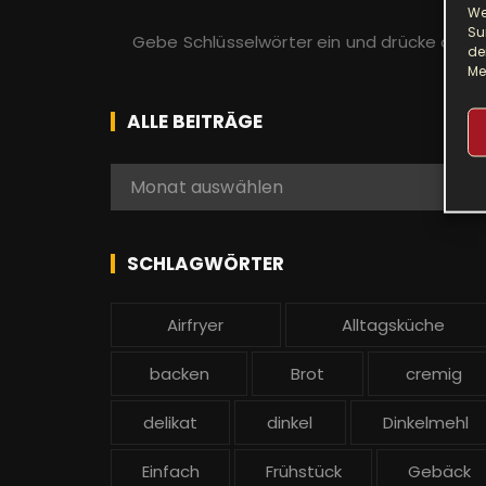
We
S
Su
de
u
Me
c
h
ALLE BEITRÄGE
e
n
A
Monat auswählen
a
l
c
l
h
e
SCHLAGWÖRTER
:
b
e
Airfryer
Alltagsküche
i
t
backen
Brot
cremig
r
ä
delikat
dinkel
Dinkelmehl
g
Einfach
Frühstück
Gebäck
e