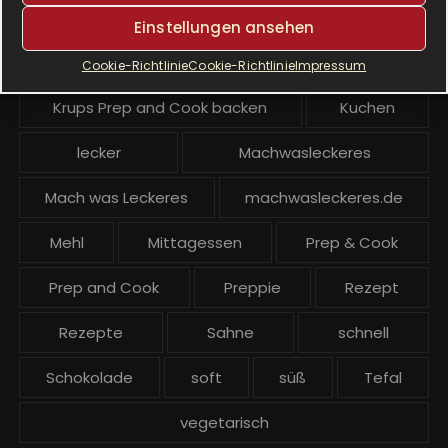
Krups Prep & Cook Rezepte
Einstellungen ansehen
Krups Prep and Cook
Cookie-Richtlinie
Cookie-Richtlinie
Impressum
Krups Prep and Cook backen
Kuchen
lecker
Machwasleckeres
Mach was Leckeres
machwasleckeres.de
Mehl
Mittagessen
Prep & Cook
Prep and Cook
Preppie
Rezept
Rezepte
Sahne
schnell
Schokolade
soft
süß
Tefal
vegetarisch