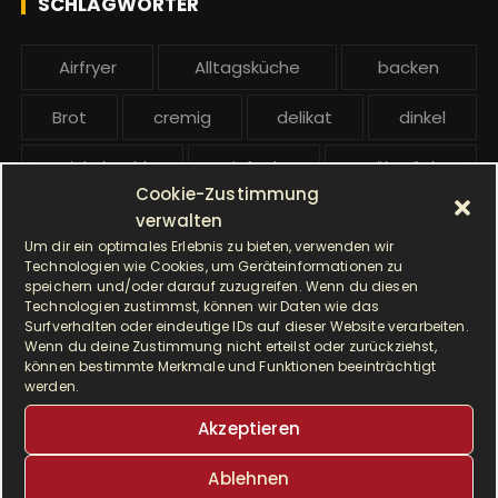
SCHLAGWÖRTER
:
b
e
Airfryer
Alltagsküche
backen
i
t
Brot
cremig
delikat
dinkel
r
ä
Dinkelmehl
Einfach
Frühstück
g
Cookie-Zustimmung
Gebäck
gesund
Grillen
e
verwalten
Um dir ein optimales Erlebnis zu bieten, verwenden wir
Hauptgericht
Hefe
Hefeteig
Technologien wie Cookies, um Geräteinformationen zu
speichern und/oder darauf zuzugreifen. Wenn du diesen
Technologien zustimmst, können wir Daten wie das
HP5031
HP 5031
Surfverhalten oder eindeutige IDs auf dieser Website verarbeiten.
Wenn du deine Zustimmung nicht erteilst oder zurückziehst,
I Prep & Cook Gourmet
kochen
können bestimmte Merkmale und Funktionen beeinträchtigt
werden.
Krups
Krups Master Perfect Gourmet
Akzeptieren
Krups Prep & Cook
Ablehnen