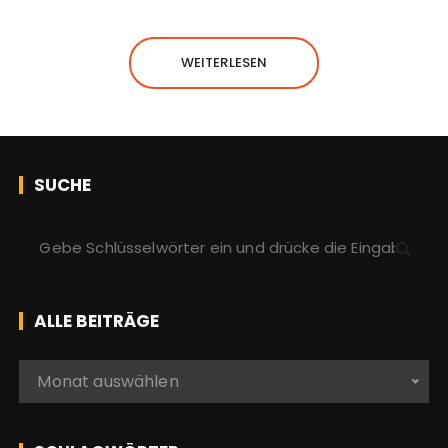
WEITERLESEN
SUCHE
S
u
c
h
ALLE BEITRÄGE
e
n
A
Monat auswählen
a
l
c
l
h
e