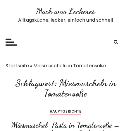
Z
Mach was Leckeres
u
m
Alltagsküche, lecker, einfach und schnell
I
n
h
a
l
t
Startseite
»
Miesmuscheln in Tomatensoße
s
p
Schlagwort:
Miesmuscheln in
r
i
Tomatensoße
n
g
HAUPTGERICHTE
e
n
Miesmuschel-Pasta in Tomatensoße –