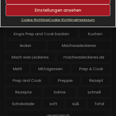
Einstellungen ansehen
Krups Prep & Cook Rezepte
Cookie-Richtlinie
Cookie-Richtlinie
Impressum
Krups Prep and Cook
Krups Prep and Cook backen
Kuchen
lecker
Machwasleckeres
Mach was Leckeres
machwasleckeres.de
Mehl
Mittagessen
Prep & Cook
Prep and Cook
Preppie
Rezept
Rezepte
Sahne
schnell
Schokolade
soft
süß
Tefal
vegetarisch