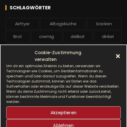
h
e
SCHLAGWÖRTER
:
b
e
Airfryer
Alltagsküche
backen
i
t
Brot
cremig
delikat
dinkel
r
ä
Dinkelmehl
Einfach
Frühstück
Cookie-Zustimmung
g
verwalten
Gebäck
gesund
Grillen
e
Um dir ein optimales Erlebnis zu bieten, verwenden wir
Technologien wie Cookies, um Geräteinformationen zu
Hauptgericht
Hefe
Hefeteig
speichern und/oder darauf zuzugreifen. Wenn du diesen
Technologien zustimmst, können wir Daten wie das
Surfverhalten oder eindeutige IDs auf dieser Website verarbeiten.
HP5031
HP 5031
Wenn du deine Zustimmung nicht erteilst oder zurückziehst,
können bestimmte Merkmale und Funktionen beeinträchtigt
I Prep & Cook Gourmet
kochen
werden.
Akzeptieren
Krups
Krups Master Perfect Gourmet
Ablehnen
Krups Prep & Cook