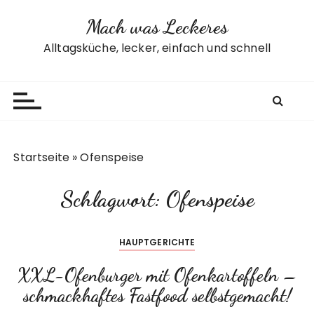
Z
Mach was Leckeres
u
m
Alltagsküche, lecker, einfach und schnell
I
n
h
a
l
t
Startseite
»
Ofenspeise
s
p
Schlagwort:
Ofenspeise
r
i
n
HAUPTGERICHTE
g
e
XXL-Ofenburger mit Ofenkartoffeln –
n
schmackhaftes Fastfood selbstgemacht!