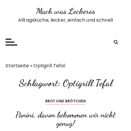
Z
Mach was Leckeres
u
m
Alltagsküche, lecker, einfach und schnell
I
n
h
a
l
t
Startseite
»
Optigrill Tefal
s
p
Schlagwort:
Optigrill Tefal
r
i
n
BROT UND BRÖTCHEN
g
e
Panini, davon bekommen wir nicht
n
genug!