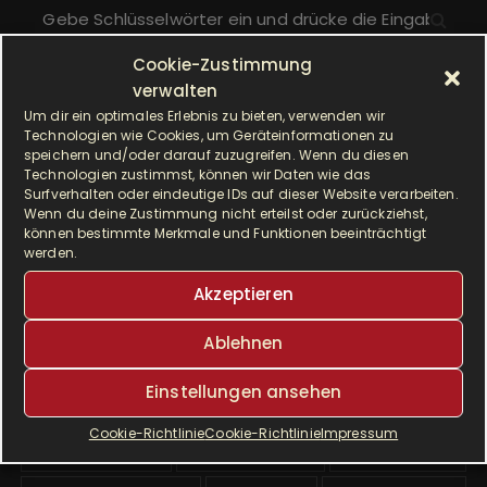
S
u
c
Cookie-Zustimmung
h
verwalten
ALLE BEITRÄGE
e
Um dir ein optimales Erlebnis zu bieten, verwenden wir
Technologien wie Cookies, um Geräteinformationen zu
n
A
speichern und/oder darauf zuzugreifen. Wenn du diesen
Monat auswählen
a
Technologien zustimmst, können wir Daten wie das
l
c
Surfverhalten oder eindeutige IDs auf dieser Website verarbeiten.
l
Wenn du deine Zustimmung nicht erteilst oder zurückziehst,
h
e
können bestimmte Merkmale und Funktionen beeinträchtigt
SCHLAGWÖRTER
:
werden.
b
e
Akzeptieren
Airfryer
Alltagsküche
backen
i
Ablehnen
t
Brot
cremig
delikat
dinkel
r
Einstellungen ansehen
ä
Dinkelmehl
Einfach
Frühstück
g
Cookie-Richtlinie
Cookie-Richtlinie
Impressum
Gebäck
gesund
Grillen
e