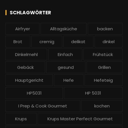
c
l
h
e
SCHLAGWÖRTER
:
b
e
Airfryer
Alltagsküche
backen
i
t
Brot
cremig
delikat
dinkel
r
ä
Dinkelmehl
Einfach
Frühstück
g
Gebäck
gesund
Grillen
e
Hauptgericht
Hefe
Hefeteig
HP5031
HP 5031
I Prep & Cook Gourmet
kochen
Krups
Krups Master Perfect Gourmet