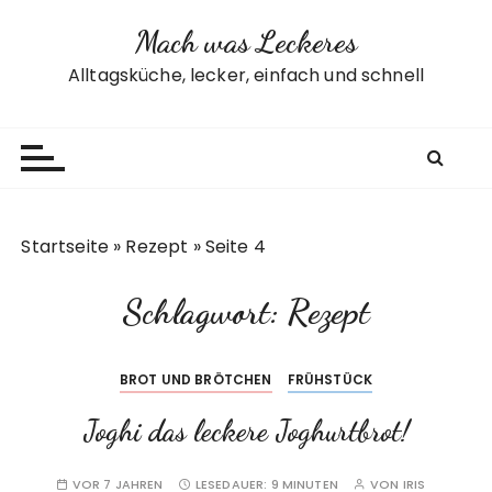
Z
Mach was Leckeres
u
m
Alltagsküche, lecker, einfach und schnell
I
n
h
a
l
t
Startseite
»
Rezept
»
Seite 4
s
p
Schlagwort:
Rezept
r
i
n
BROT UND BRÖTCHEN
FRÜHSTÜCK
g
e
Joghi das leckere Joghurtbrot!
n
VOR 7 JAHREN
LESEDAUER:
9 MINUTEN
VON
IRIS