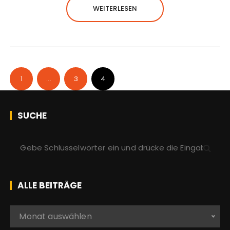
WEITERLESEN
1
...
3
4
SUCHE
S
u
c
h
ALLE BEITRÄGE
e
n
A
Monat auswählen
a
l