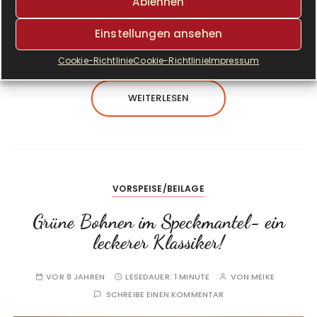
Z
Ablehnen
um Rezept geht es hier Ja… wie freue ich mich
auf Ostern. Da rückt für ein paar Tage die
Einstellungen ansehen
Familie…
Cookie-Richtlinie
Cookie-Richtlinie
Impressum
WEITERLESEN
VORSPEISE/BEILAGE
Grüne Bohnen im Speckmantel- ein
leckerer Klassiker!
VOR 8 JAHREN
LESEDAUER:
1 MINUTE
VON
MEIKE
SCHREIBE EINEN KOMMENTAR