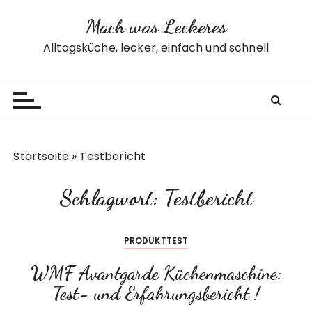
Z
Mach was Leckeres
u
m
Alltagsküche, lecker, einfach und schnell
I
n
h
a
l
t
Startseite
»
Testbericht
s
p
Schlagwort:
Testbericht
r
i
n
PRODUKTTEST
g
e
WMF Avantgarde Küchenmaschine:
n
Test- und Erfahrungsbericht !