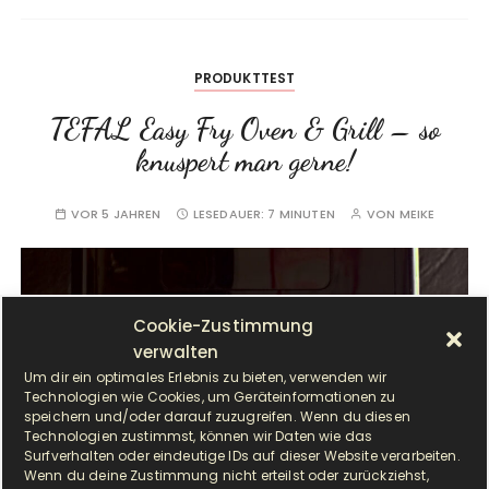
PRODUKTTEST
TEFAL Easy Fry Oven & Grill – so
knuspert man gerne!
VOR 5 JAHREN
LESEDAUER:
7 MINUTEN
VON
MEIKE
Cookie-Zustimmung
verwalten
Um dir ein optimales Erlebnis zu bieten, verwenden wir
Technologien wie Cookies, um Geräteinformationen zu
speichern und/oder darauf zuzugreifen. Wenn du diesen
Technologien zustimmst, können wir Daten wie das
Surfverhalten oder eindeutige IDs auf dieser Website verarbeiten.
Wenn du deine Zustimmung nicht erteilst oder zurückziehst,