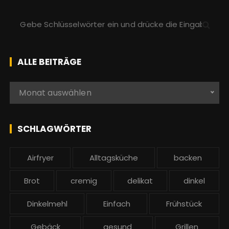
S
u
c
h
ALLE BEITRÄGE
e
n
A
Monat auswählen
a
l
c
l
h
e
SCHLAGWÖRTER
:
b
e
Airfryer
Alltagsküche
backen
i
t
Brot
cremig
delikat
dinkel
r
ä
Dinkelmehl
Einfach
Frühstück
g
Gebäck
gesund
Grillen
e