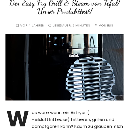
Der Easy Fry Grill & Steam von Tefal!
Unser Produkttest!
VOR 4 JAHREN
LESEDAUER:
2 MINUTEN
VON
IRIS
W
as wäre wenn ein Airfryer (
Heißluftfritteuse) frittieren, grillen und
dampfgaren kann? Kaum zu glauben ? Ich