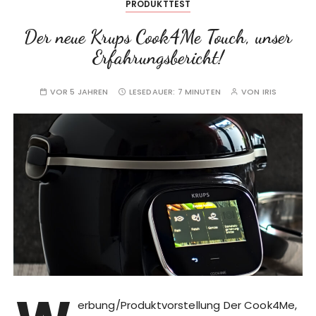
PRODUKTTEST
Der neue Krups Cook4Me Touch, unser
Erfahrungsbericht!
VOR 5 JAHREN
LESEDAUER:
7 MINUTEN
VON
IRIS
erbung/Produktvorstellung Der Cook4Me,