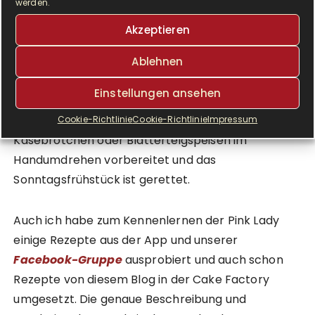
auch herzhafte Gerichte in der Cake Factory
werden.
zubereiten. Gerade herzhafte Gerichte, die von
Akzeptieren
oben nicht zu viel Hitze abbekommen sollen, wo
der Käse beispielsweise nur verlaufen soll, eignen
Ablehnen
sich hervorragend für die Cake Factory von Tefal.
Einstellungen ansehen
Mit geringem Aufwand und in kleinen Mengen sind
Omelettes, Frühstücksmuffins aus Ei,
Cookie-Richtlinie
Cookie-Richtlinie
Impressum
Käsebrötchen oder Blätterteigspeisen im
Handumdrehen vorbereitet und das
Sonntagsfrühstück ist gerettet.
Auch ich habe zum Kennenlernen der Pink Lady
einige Rezepte aus der App und unserer
Facebook-Gruppe
ausprobiert und auch schon
Rezepte von diesem Blog in der Cake Factory
umgesetzt. Die genaue Beschreibung und