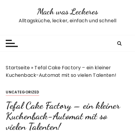
Z
Mach was Leckeres
u
m
Alltagsküche, lecker, einfach und schnell
I
n
h
a
l
t
Startseite
»
Tefal Cake Factory – ein kleiner
s
Kuchenback-Automat mit so vielen Talenten!
p
r
UNCATEGORIZED
i
n
Tefal Cake Factory – ein kleiner
g
Kuchenback-Automat mit so
e
n
vielen Talenten!