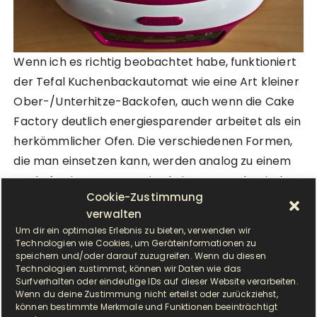
Wenn ich es richtig beobachtet habe, funktioniert
der Tefal Kuchenbackautomat wie eine Art kleiner
Ober-/Unterhitze-Backofen, auch wenn die Cake
Factory deutlich energiesparender arbeitet als ein
herkömmlicher Ofen. Die verschiedenen Formen,
die man einsetzen kann, werden analog zu einem
Backofen im unteren Drittel eingesetzt, damit der
Cookie-Zustimmung
Kuchen besonders saftig und fluffig wird.
verwalten
Backwaren bekommen so von unten mehr Bräune
Um dir ein optimales Erlebnis zu bieten, verwenden wir
als von oben. Der Kuchenbackautomat ist zwar auf
Technologien wie Cookies, um Geräteinformationen zu
speichern und/oder darauf zuzugreifen. Wenn du diesen
Kuchen spezialisiert und Tefal gibt auch nur für
Technologien zustimmst, können wir Daten wie das
Kuchen Service in Form einer App mit über 200
Surfverhalten oder eindeutige IDs auf dieser Website verarbeiten.
Wenn du deine Zustimmung nicht erteilst oder zurückziehst,
Rezepten an die Hand, aber natürlich lassen sich
können bestimmte Merkmale und Funktionen beeinträchtigt