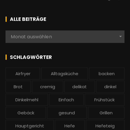
u
c
h
ALLE BEITRÄGE
e
n
A
Monat auswählen
a
l
c
l
h
e
SCHLAGWÖRTER
:
b
e
Airfryer
Alltagsküche
backen
i
t
Brot
cremig
delikat
dinkel
r
ä
Dinkelmehl
Einfach
Frühstück
g
Gebäck
gesund
Grillen
e
Hauptgericht
Hefe
Hefeteig