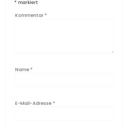
*
t
markiert
e
Kommentar
*
r
n
a
ti
v
e
:
Name
*
E-Mail-Adresse
*