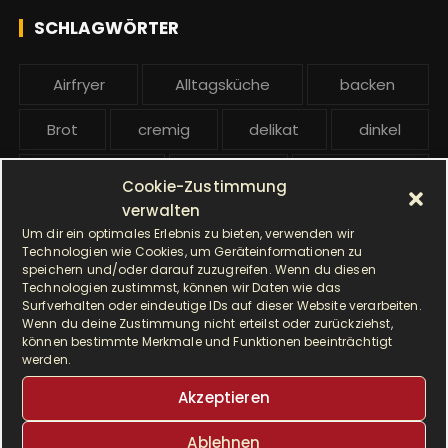
h
e
SCHLAGWÖRTER
:
b
e
Airfryer
Alltagsküche
backen
i
t
Brot
cremig
delikat
dinkel
r
ä
Dinkelmehl
Einfach
Frühstück
Cookie-Zustimmung
g
verwalten
Gebäck
gesund
Grillen
e
Um dir ein optimales Erlebnis zu bieten, verwenden wir
Technologien wie Cookies, um Geräteinformationen zu
Hauptgericht
Hefe
Hefeteig
speichern und/oder darauf zuzugreifen. Wenn du diesen
Technologien zustimmst, können wir Daten wie das
Surfverhalten oder eindeutige IDs auf dieser Website verarbeiten.
HP5031
HP 5031
Wenn du deine Zustimmung nicht erteilst oder zurückziehst,
können bestimmte Merkmale und Funktionen beeinträchtigt
I Prep & Cook Gourmet
kochen
werden.
Akzeptieren
Krups
Krups Master Perfect Gourmet
Ablehnen
Krups Prep & Cook