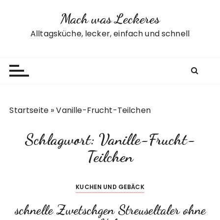
Z
Mach was Leckeres
u
m
Alltagsküche, lecker, einfach und schnell
I
n
h
a
l
t
Startseite
»
Vanille-Frucht-Teilchen
s
p
Schlagwort:
Vanille-Frucht-
r
i
Teilchen
n
g
KUCHEN UND GEBÄCK
e
n
schnelle Zwetschgen Streuseltaler ohne