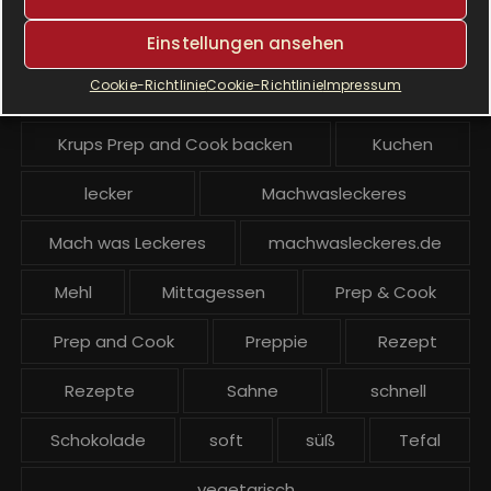
Einstellungen ansehen
Krups Prep & Cook Rezepte
Cookie-Richtlinie
Cookie-Richtlinie
Impressum
Krups Prep and Cook
Krups Prep and Cook backen
Kuchen
lecker
Machwasleckeres
Mach was Leckeres
machwasleckeres.de
Mehl
Mittagessen
Prep & Cook
Prep and Cook
Preppie
Rezept
Rezepte
Sahne
schnell
Schokolade
soft
süß
Tefal
vegetarisch