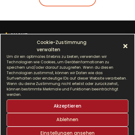
SUCHE
Cookie-Zustimmung
verwalten
S
Um dir ein optimales Erlebnis zu bieten, verwenden wir
u
Technologien wie Cookies, um Geräteinformationen zu
c
speichern und/oder darauf zuzugreifen. Wenn du diesen
h
Technologien zustimmst, können wir Daten wie das
ALLE BEITRÄGE
Surfverhalten oder eindeutige IDs auf dieser Website verarbeiten.
e
Wenn du deine Zustimmung nicht erteilst oder zurückziehst,
n
können bestimmte Merkmale und Funktionen beeinträchtigt
A
Monat auswählen
werden.
a
l
c
Akzeptieren
l
h
e
SCHLAGWÖRTER
:
Ablehnen
b
e
Airfryer
Alltagsküche
backen
Einstellungen ansehen