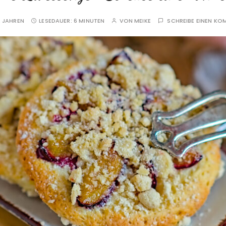
 JAHREN
LESEDAUER:
6 MINUTEN
VON
MEIKE
SCHREIBE EINEN K