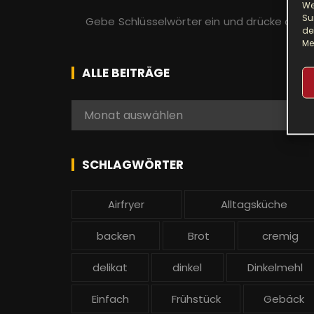
We
S
Su
u
de
Me
c
h
ALLE BEITRÄGE
e
n
A
Monat auswählen
a
l
c
l
h
e
SCHLAGWÖRTER
:
b
e
Airfryer
Alltagsküche
i
t
backen
Brot
cremig
r
ä
delikat
dinkel
Dinkelmehl
g
Einfach
Frühstück
Gebäck
e