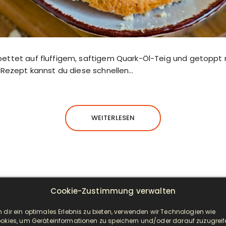
ettet auf fluffigem, saftigem Quark-Öl-Teig und getoppt 
 Rezept kannst du diese schnellen…
WEITERLESEN
Cookie-Zustimmung verwalten
NEUESTE BEITRÄGE
 dir ein optimales Erlebnis zu bieten, verwenden wir Technologien wie
okies, um Geräteinformationen zu speichern und/oder darauf zuzugreif