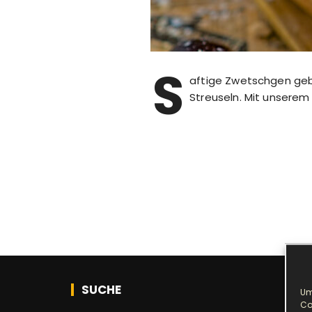
S
aftige Zwetschgen geb
Streuseln. Mit unserem
SUCHE
Um
Co