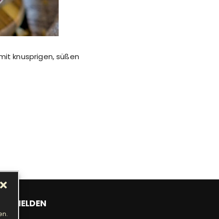
mit knusprigen, süßen
ANMELDEN
en.