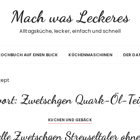
Mach was Leckeres
Alltagsküche, lecker, einfach und schnell
 KOCHBUCH AUF EINEN BLICK
KÜCHENMASCHINEN
DER DA
zept
wort:
Zwetschgen Quark-Öl-Tei
KUCHEN UND GEBÄCK
lle Zwetschgen Streuseltaler ohn