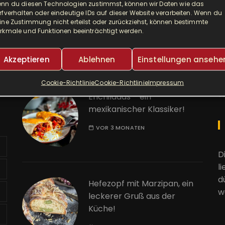
nn du diesen Technologien zustimmst, können wir Daten wie das
Djuvec als Risotto! So ein
A
rfverhalten oder eindeutige IDs auf dieser Website verarbeiten. Wenn du
leckerer One Pot!
ine Zustimmung nicht erteilst oder zurückziehst, können bestimmte
rkmale und Funktionen beeinträchtigt werden.
E
VOR 2 MONATEN
Akzeptieren
Ablehnen
Einstellungen ansehe
K
Cookie-Richtlinie
Cookie-Richtlinie
Impressum
W
Enchiladas – ein
mexikanischer Klassiker!
VOR 3 MONATEN
D
l
d
Hefezopf mit Marzipan, ein
w
leckerer Gruß aus der
Küche!