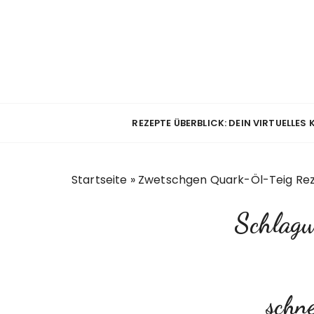
Z
u
m
I
n
h
a
REZEPTE ÜBERBLICK: DEIN VIRTUELLES
l
t
s
Startseite
»
Zwetschgen Quark-Öl-Teig Re
p
r
Schlag
i
n
g
e
n
schne