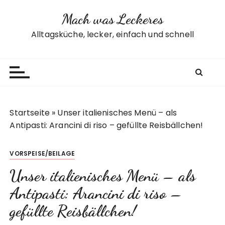
Z
Mach was Leckeres
u
m
Alltagsküche, lecker, einfach und schnell
I
n
h
a
l
t
Startseite
»
Unser italienisches Menü – als
s
Antipasti: Arancini di riso – gefüllte Reisbällchen!
p
r
VORSPEISE/BEILAGE
i
n
Unser italienisches Menü – als
g
Antipasti: Arancini di riso –
e
n
gefüllte Reisbällchen!