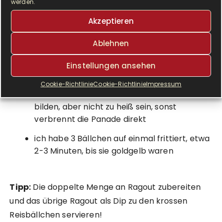
werden.
mit 1 verquirlten, gesalzenen Ei und den 3
Akzeptieren
Teller mit etwas Paniermehl füllen
die Reisbälle zuerst in Mehl, dann in Ei, dann
Ablehnen
in Semmelbröseln wenden
Einstellungen ansehen
und anschließend ins heiße Fett geben
Cookie-Richtlinie
Cookie-Richtlinie
Impressum
das Fett sollte Bläschen um die Bällchen
bilden, aber nicht zu heiß sein, sonst
verbrennt die Panade direkt
ich habe 3 Bällchen auf einmal frittiert, etwa
2-3 Minuten, bis sie goldgelb waren
Tipp:
Die doppelte Menge an Ragout zubereiten
und das übrige Ragout als Dip zu den krossen
Reisbällchen servieren!