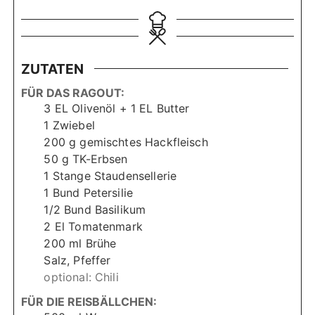
t
t
u
u
n
n
d
d
ZUTATEN
e
e
n
n
FÜR DAS RAGOUT:
3
EL
Olivenöl + 1 EL Butter
1
Zwiebel
200
g
gemischtes Hackfleisch
50
g
TK-Erbsen
1
Stange
Staudensellerie
1
Bund
Petersilie
1/2
Bund
Basilikum
2
El
Tomatenmark
200
ml
Brühe
Salz, Pfeffer
optional: Chili
FÜR DIE REISBÄLLCHEN: