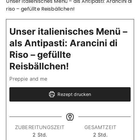
Unser italienisches Menü – als Antipasti: Arancini di
riso – gefüllte Reisbällchen!
Unser italienisches Menü –
als Antipasti: Arancini di
Riso – gefüllte
Reisbällchen!
Preppie and me
Rezept drucken
ZUBEREITUNGSZEIT
GESAMTZEIT
S
S
2
Std.
2
Std.