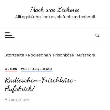
Z
Mach was Leckeres
u
m
Alltagsküche, lecker, einfach und schnell
I
n
h
a
l
t
Startseite
»
Radieschen-Frischkäse-Aufstrich!
s
p
OSTERN
VORSPEISE/BEILAGE
r
i
Radieschen-Frischkäse-
n
Aufstrich!
g
e
VOR 3 JAHREN
n