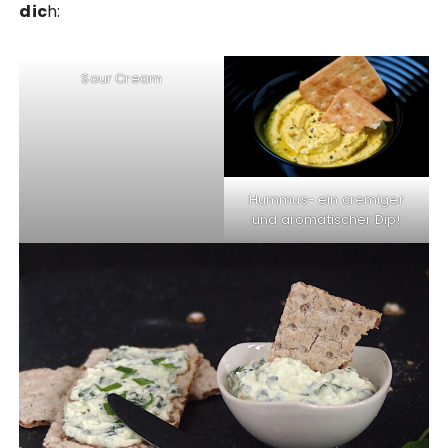
dic
h:
Sour Cream
Hummus- ein cremiger
und aromatischer Dip!