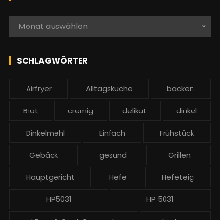
e
n
A
Monat auswählen
a
l
c
l
h
e
SCHLAGWÖRTER
:
b
e
Airfryer
Alltagsküche
backen
i
t
Brot
cremig
delikat
dinkel
r
ä
Dinkelmehl
Einfach
Frühstück
g
Gebäck
gesund
Grillen
e
Hauptgericht
Hefe
Hefeteig
HP5031
HP 5031