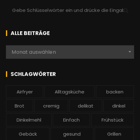
S
u
c
h
ALLE BEITRÄGE
e
n
A
Monat auswählen
a
l
c
l
h
e
SCHLAGWÖRTER
:
b
e
Airfryer
Alltagsküche
backen
i
t
Brot
cremig
delikat
dinkel
r
ä
Dinkelmehl
Einfach
Frühstück
g
Gebäck
gesund
Grillen
e