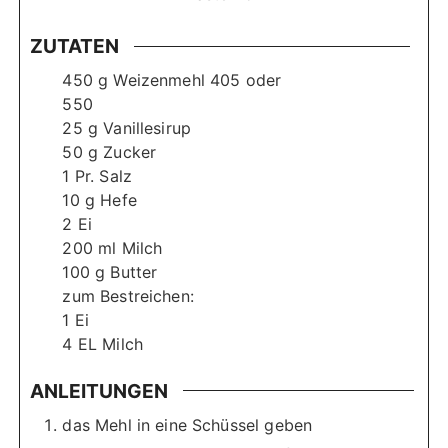
n
n
ZUTATEN
450
g
Weizenmehl 405 oder
550
25
g
Vanillesirup
50
g
Zucker
1
Pr. Salz
10
g
Hefe
2
Ei
200
ml
Milch
100
g
Butter
zum Bestreichen:
1
Ei
4
EL Milch
ANLEITUNGEN
das Mehl in eine Schüssel geben