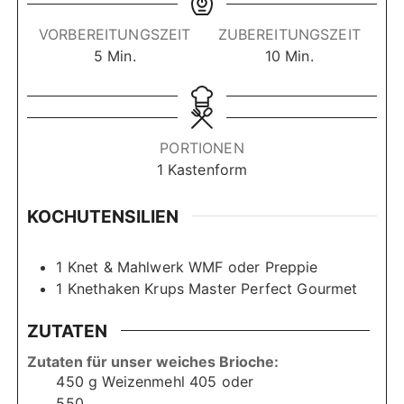
VORBEREITUNGSZEIT
ZUBEREITUNGSZEIT
M
M
5
Min.
10
Min.
i
i
n
n
u
u
t
t
PORTIONEN
e
e
1
Kastenform
n
n
KOCHUTENSILIEN
1 Knet & Mahlwerk
WMF oder Preppie
1 Knethaken
Krups Master Perfect Gourmet
ZUTATEN
Zutaten für unser weiches Brioche:
450
g
Weizenmehl 405 oder
550