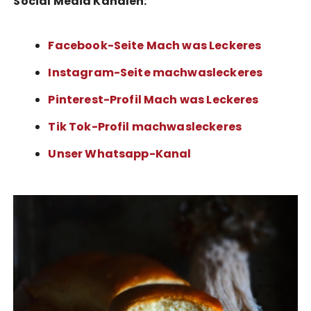
Social Media Kanälen:
Facebook-Seite Mach was Leckeres
Instagram-Seite machwasleckeres
Pinterest-Profil Mach was Leckeres
Tik Tok-Profil machwasleckeres
Unser Whatsapp-Kanal