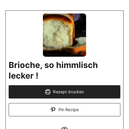
Brioche, so himmlisch
lecker !
Rezept drucken
Pin Recipe