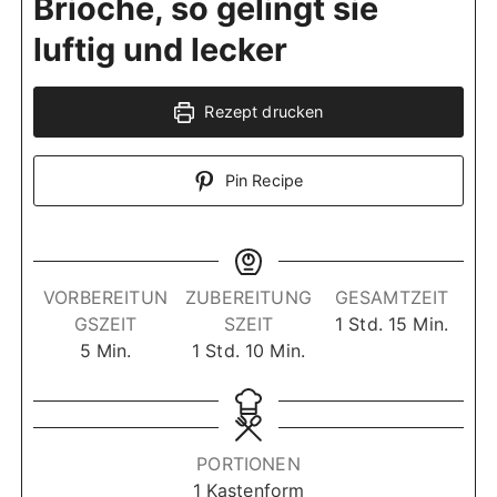
Brioche, so gelingt sie
luftig und lecker
Rezept drucken
Pin Recipe
VORBEREITUN
ZUBEREITUNG
GESAMTZEIT
S
M
GSZEIT
SZEIT
1
Std.
15
Min.
M
S
M
t
i
5
Min.
1
Std.
10
Min.
i
t
i
u
n
n
u
n
n
u
u
n
u
d
t
t
d
t
e
e
PORTIONEN
e
e
e
n
1
Kastenform