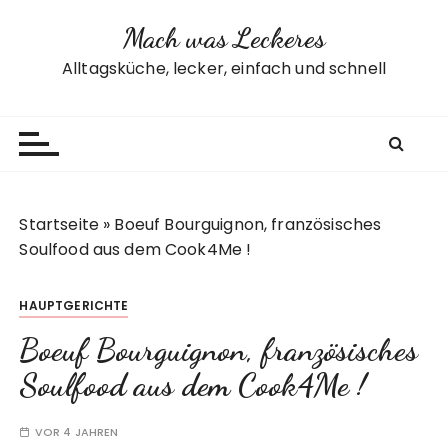
Z
Mach was Leckeres
u
m
Alltagsküche, lecker, einfach und schnell
I
n
h
a
l
t
Startseite
»
Boeuf Bourguignon, französisches
s
Soulfood aus dem Cook4Me !
p
r
HAUPTGERICHTE
i
n
Boeuf Bourguignon, französisches
g
Soulfood aus dem Cook4Me !
e
n
VOR 4 JAHREN