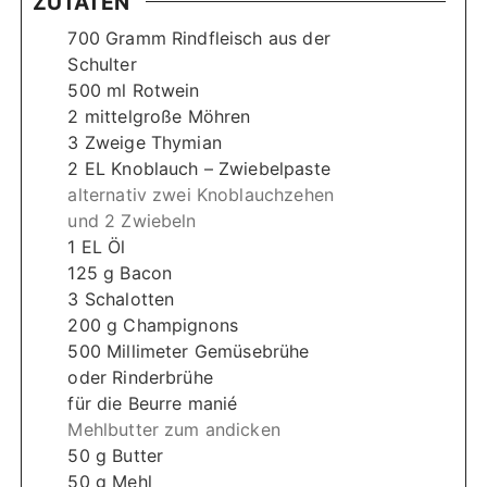
ZUTATEN
700
Gramm Rindfleisch aus der
Schulter
500
ml
Rotwein
2
mittelgroße Möhren
3
Zweige Thymian
2
EL Knoblauch – Zwiebelpaste
alternativ zwei Knoblauchzehen
und 2 Zwiebeln
1
EL Öl
125
g
Bacon
3
Schalotten
200
g
Champignons
500
Millimeter
Gemüsebrühe
oder Rinderbrühe
für die Beurre manié
Mehlbutter zum andicken
50
g
Butter
50
g
Mehl