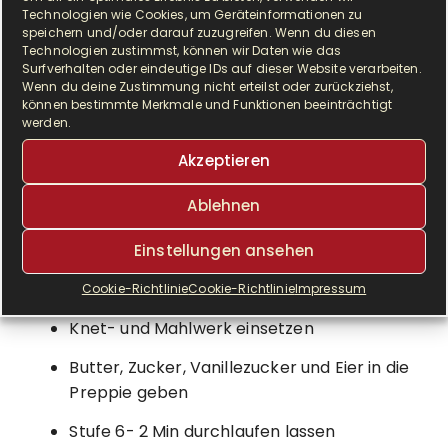
Technologien wie Cookies, um Geräteinformationen zu
speichern und/oder darauf zuzugreifen. Wenn du diesen
Technologien zustimmst, können wir Daten wie das
Surfverhalten oder eindeutige IDs auf dieser Website verarbeiten.
Wenn du deine Zustimmung nicht erteilst oder zurückziehst,
können bestimmte Merkmale und Funktionen beeinträchtigt
werden.
Zubereitung dieser leckeren Cookies
Akzeptieren
in der Krups Prep & Cook:
Ablehnen
Zubereitungszeit: ca. 45 min, davon
Einstellungen ansehen
Arbeitszeit: ca. 20 min
Cookie-Richtlinie
Cookie-Richtlinie
Impressum
Knet- und Mahlwerk einsetzen
Butter, Zucker, Vanillezucker und Eier in die
Preppie geben
Stufe 6- 2 Min durchlaufen lassen