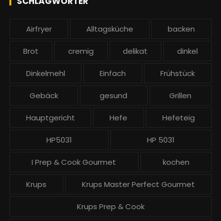
SCHLAGWÖRTER
:
b
e
Airfryer
Alltagsküche
backen
i
t
Brot
cremig
delikat
dinkel
r
ä
Dinkelmehl
Einfach
Frühstück
g
Gebäck
gesund
Grillen
e
Hauptgericht
Hefe
Hefeteig
HP5031
HP 5031
I Prep & Cook Gourmet
kochen
Krups
Krups Master Perfect Gourmet
Krups Prep & Cook