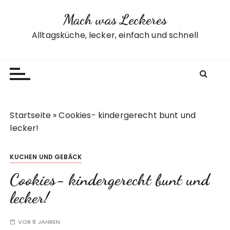
Z
Mach was Leckeres
u
m
Alltagsküche, lecker, einfach und schnell
I
n
h
a
l
t
Startseite
»
Cookies- kindergerecht bunt und
s
lecker!
p
r
KUCHEN UND GEBÄCK
i
n
Cookies- kindergerecht bunt und
g
lecker!
e
n
VOR 8 JAHREN