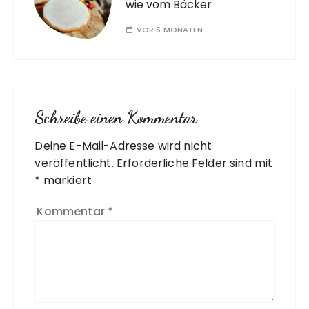
wie vom Bäcker
VOR 5 MONATEN
Schreibe einen Kommentar
Deine E-Mail-Adresse wird nicht
A
veröffentlicht.
l
Erforderliche Felder sind mit
*
t
markiert
e
Kommentar
*
r
n
a
ti
v
e