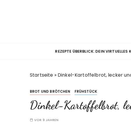
Z
u
m
I
n
h
a
REZEPTE ÜBERBLICK: DEIN VIRTUELLES
l
t
s
Startseite
»
Dinkel-Kartoffelbrot, lecker und
p
r
i
BROT UND BRÖTCHEN
FRÜHSTÜCK
n
Dinkel-Kartoffelbrot, le
g
e
n
VOR 9 JAHREN