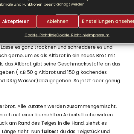
rkmale und Funktionen beeinträchtigt werden.
Akzeptieren
Ablehnen
Einstellungen ansehe
o schnell aufgefuttert wurde. Spätestens nach zwei
Cookie-Richtlinie
Cookie-Richtlinie
Impressum
, sonst ist es zu trocken. Wenn es tatsächlich
f. Lasse es ganz trocknen und schreddere es und
 gerne, um es als Altbrot in ein neues Brot mit
k, das Altbrot gibt seine Geschmacksstoffe an das
egeben ( z.B 50 g Altbrot und 150 g kochendes
und 100g Wasser)dazugegeben. So jetzt aber genug
eigerbrot. Alle Zutaten werden zusammengemischt,
anach auf einer bemehlten Arbeitsfläche wirken
ück am Rand des Teiges in die Hand, ziehst es
e Länge zieht. Nun
falte
st du das Teigstück und