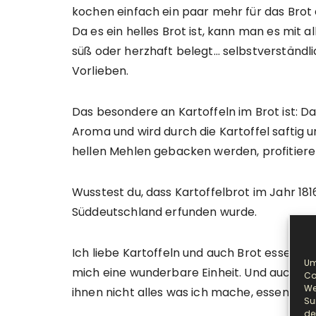
kochen einfach ein paar mehr für das Brot 
Da es ein helles Brot ist, kann man es mit 
süß oder herzhaft belegt… selbstverständl
Vorlieben.
Das besondere an Kartoffeln im Brot ist: D
Aroma und wird durch die Kartoffel saftig u
hellen Mehlen gebacken werden, profitiere
Wusstest du, dass Kartoffelbrot im Jahr 181
Süddeutschland erfunden wurde.
Ich liebe Kartoffeln und auch Brot esse ic
Um
mich eine wunderbare Einheit. Und auch die
Co
We
ihnen nicht alles was ich mache, essen das 
Su
de