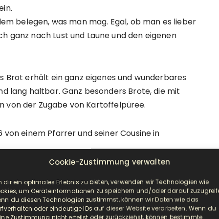
ein.
allem belegen, was man mag. Egal, ob man es lieber
ich ganz nach Lust und Laune und den eigenen
as Brot erhält ein ganz eigenes und wunderbares
nd lang haltbar. Ganz besonders Brote, die mit
n von der Zugabe von Kartoffelpüree.
6 von einem Pfarrer und seiner Cousine in
Cookie-Zustimmung verwalten
h sehr gerne, Beide Zutaten zusammen ergeben für
 dir ein optimales Erlebnis zu bieten, verwenden wir Technologien wie
 Kids, ja sie sind sehr verwöhnt und es schmeckt
okies, um Geräteinformationen zu speichern und/oder darauf zuzugreif
nn du diesen Technologien zustimmst, können wir Daten wie das
Kartoffelbrot sehr gerne.
rfverhalten oder eindeutige IDs auf dieser Website verarbeiten. Wenn du
ine Zustimmung nicht erteilst oder zurückziehst, können bestimmte