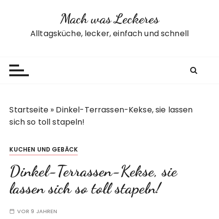
Z
Mach was Leckeres
u
m
Alltagsküche, lecker, einfach und schnell
I
n
h
a
l
t
Startseite
»
Dinkel-Terrassen-Kekse, sie lassen
s
sich so toll stapeln!
p
r
KUCHEN UND GEBÄCK
i
n
Dinkel-Terrassen-Kekse, sie
g
lassen sich so toll stapeln!
e
n
VOR 9 JAHREN