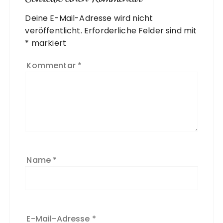
Deine E-Mail-Adresse wird nicht
A
veröffentlicht.
l
Erforderliche Felder sind mit
*
t
markiert
e
Kommentar
*
r
n
a
ti
v
e
:
Name
*
E-Mail-Adresse
*