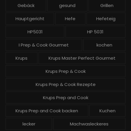
Gebäck
gesund
Grillen
e
Hauptgericht
Hefe
Hefeteig
HP5031
HP 5031
I Prep & Cook Gourmet
kochen
Krups
Krups Master Perfect Gourmet
Krups Prep & Cook
Krups Prep & Cook Rezepte
Krups Prep and Cook
Krups Prep and Cook backen
Kuchen
lecker
Machwasleckeres