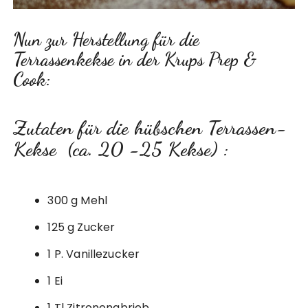
Nun zur Herstellung für die
Terrassenkekse in der Krups Prep &
Cook:
Zutaten für die hübschen Terrassen-
Kekse (ca. 20 -25 Kekse) :
300 g Mehl
125 g Zucker
1 P. Vanillezucker
1 Ei
1 Tl Zitronenabrieb