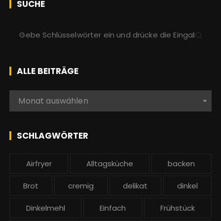
SUCHE
S
u
c
h
ALLE BEITRÄGE
e
n
A
Monat auswählen
a
l
c
l
h
e
SCHLAGWÖRTER
:
b
e
Airfryer
Alltagsküche
backen
i
t
Brot
cremig
delikat
dinkel
r
ä
Dinkelmehl
Einfach
Frühstück
g