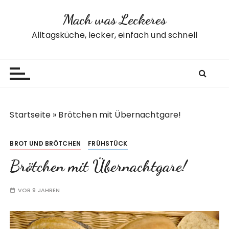
Z
Mach was Leckeres
u
m
Alltagsküche, lecker, einfach und schnell
I
n
h
a
l
t
Startseite
»
Brötchen mit Übernachtgare!
s
p
BROT UND BRÖTCHEN
FRÜHSTÜCK
r
i
Brötchen mit Übernachtgare!
n
g
VOR 9 JAHREN
e
n