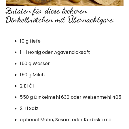
Zutaten für diese leckeren
Dinkelbrötchen mit Übernachtgare:
10 g Hefe
1 Tl Honig oder Agavendicksaft
150 g Wasser
150 g Milch
2 El Öl
550 g Dinkelmehl 630 oder Weizenmehl 405
2 Tl Salz
optional Mohn, Sesam oder Kürbiskerne