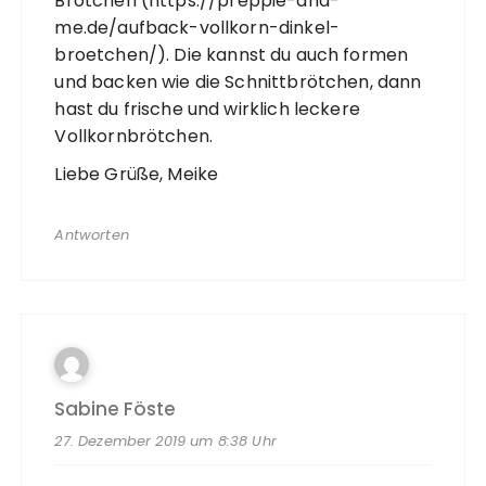
Brötchen (
https://preppie-and-
me.de/aufback-vollkorn-dinkel-
broetchen/
). Die kannst du auch formen
und backen wie die Schnittbrötchen, dann
hast du frische und wirklich leckere
Vollkornbrötchen.
Liebe Grüße, Meike
Antworten
Sabine Föste
27. Dezember 2019 um 8:38 Uhr