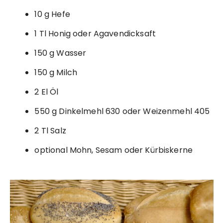
10 g Hefe
1 Tl Honig oder Agavendicksaft
150 g Wasser
150 g Milch
2 El Öl
550 g Dinkelmehl 630 oder Weizenmehl 405
2 Tl Salz
optional Mohn, Sesam oder Kürbiskerne