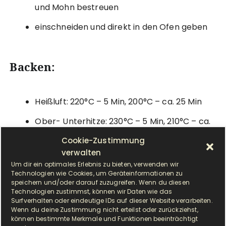
und Mohn bestreuen
einschneiden und direkt in den Ofen geben
Backen:
Heißluft: 220°C – 5 Min, 200°C – ca. 25 Min
Ober- Unterhitze: 230°C – 5 Min, 210°C – ca.
25 Min
Cookie-Zustimmung
verwalten
eine Schüssel mit Wasser in den Backofen
Um dir ein optimales Erlebnis zu bieten, verwenden wir
stellen
Technologien wie Cookies, um Geräteinformationen zu
speichern und/oder darauf zuzugreifen. Wenn du diesen
Technologien zustimmst, können wir Daten wie das
Surfverhalten oder eindeutige IDs auf dieser Website verarbeiten.
Wenn du deine Zustimmung nicht erteilst oder zurückziehst,
können bestimmte Merkmale und Funktionen beeinträchtigt