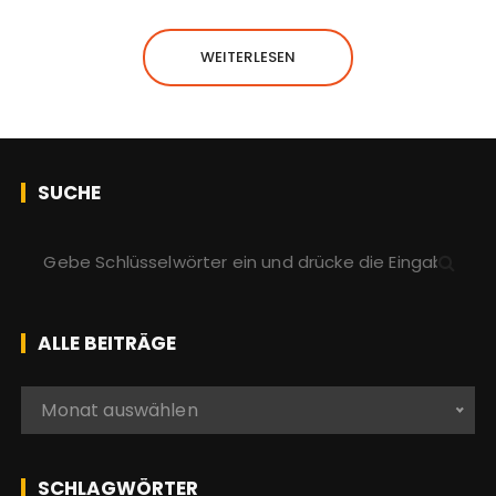
WEITERLESEN
SUCHE
S
u
c
h
ALLE BEITRÄGE
e
n
A
Monat auswählen
a
l
c
l
h
e
SCHLAGWÖRTER