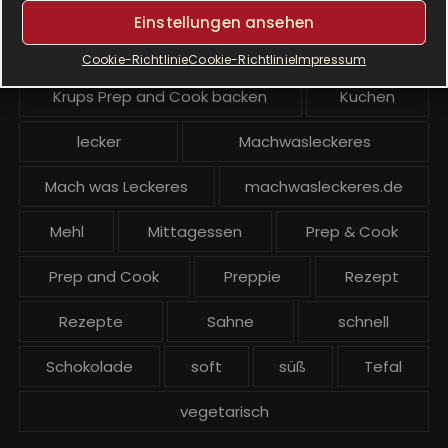
Krups Prep & Cook Rezepte
Einstellungen ansehen
Krups Prep and Cook
Cookie-Richtlinie
Cookie-Richtlinie
Impressum
Krups Prep and Cook backen
Kuchen
lecker
Machwasleckeres
Mach was Leckeres
machwasleckeres.de
Mehl
Mittagessen
Prep & Cook
Prep and Cook
Preppie
Rezept
Rezepte
Sahne
schnell
Schokolade
soft
süß
Tefal
vegetarisch