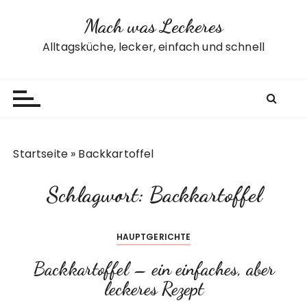
Z
Mach was Leckeres
u
m
Alltagsküche, lecker, einfach und schnell
I
n
h
a
l
t
Startseite
»
Backkartoffel
s
p
Schlagwort:
Backkartoffel
r
i
n
HAUPTGERICHTE
g
e
Backkartoffel – ein einfaches, aber
n
leckeres Rezept