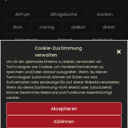
:
b
e
Airfryer
Alltagsküche
backen
i
t
Brot
cremig
delikat
dinkel
r
ä
Dinkelmehl
Einfach
Frühstück
g
Cookie-Zustimmung
Gebäck
gesund
Grillen
e
verwalten
Um dir ein optimales Erlebnis zu bieten, verwenden wir
Hauptgericht
Hefe
Hefeteig
Technologien wie Cookies, um Geräteinformationen zu
speichern und/oder darauf zuzugreifen. Wenn du diesen
Technologien zustimmst, können wir Daten wie das
HP5031
HP 5031
Surfverhalten oder eindeutige IDs auf dieser Website verarbeiten.
Wenn du deine Zustimmung nicht erteilst oder zurückziehst,
I Prep & Cook Gourmet
kochen
können bestimmte Merkmale und Funktionen beeinträchtigt
werden.
Krups
Krups Master Perfect Gourmet
Akzeptieren
Krups Prep & Cook
Ablehnen