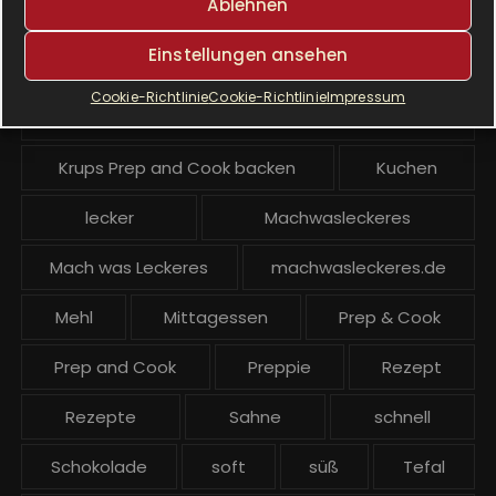
Ablehnen
Krups Prep & Cook
Einstellungen ansehen
Krups Prep & Cook Rezepte
Cookie-Richtlinie
Cookie-Richtlinie
Impressum
Krups Prep and Cook
Krups Prep and Cook backen
Kuchen
lecker
Machwasleckeres
Mach was Leckeres
machwasleckeres.de
Mehl
Mittagessen
Prep & Cook
Prep and Cook
Preppie
Rezept
Rezepte
Sahne
schnell
Schokolade
soft
süß
Tefal