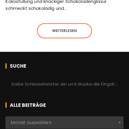
Kokosfüllung und knackiger Schokoladenglasur
schmeckt schokoladig und…
WEITERLESEN
SUCHE
S
u
c
h
ALLE BEITRÄGE
e
n
A
Monat auswählen
a
l