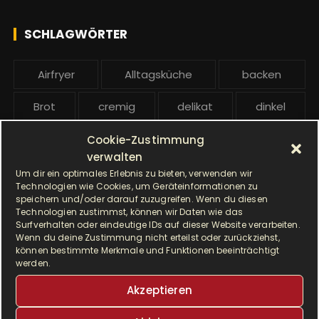
c
l
h
e
SCHLAGWÖRTER
:
b
e
Airfryer
Alltagsküche
backen
i
t
Brot
cremig
delikat
dinkel
r
ä
Dinkelmehl
Einfach
Frühstück
Cookie-Zustimmung
g
verwalten
Gebäck
gesund
Grillen
e
Um dir ein optimales Erlebnis zu bieten, verwenden wir
Technologien wie Cookies, um Geräteinformationen zu
speichern und/oder darauf zuzugreifen. Wenn du diesen
Hauptgericht
Hefe
Hefeteig
Technologien zustimmst, können wir Daten wie das
Surfverhalten oder eindeutige IDs auf dieser Website verarbeiten.
HP5031
HP 5031
Wenn du deine Zustimmung nicht erteilst oder zurückziehst,
können bestimmte Merkmale und Funktionen beeinträchtigt
werden.
I Prep & Cook Gourmet
kochen
Akzeptieren
Krups
Krups Master Perfect Gourmet