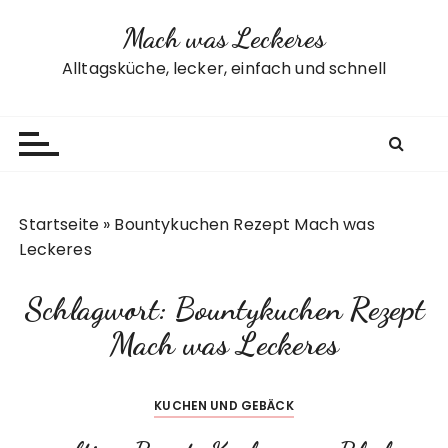
Z
Mach was Leckeres
u
m
Alltagsküche, lecker, einfach und schnell
I
n
h
a
l
t
Startseite
»
Bountykuchen Rezept Mach was
s
Leckeres
p
r
Schlagwort:
Bountykuchen Rezept
i
n
Mach was Leckeres
g
e
KUCHEN UND GEBÄCK
n